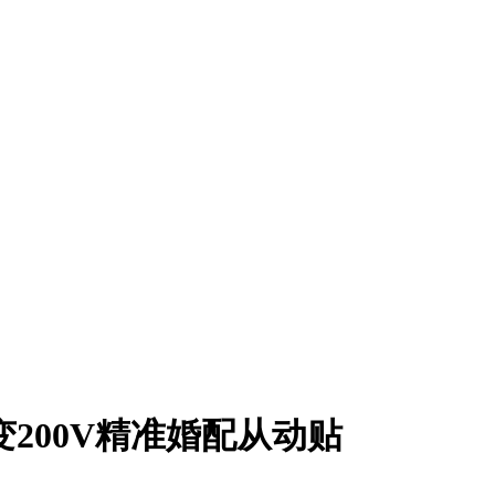
变200V精准婚配从动贴