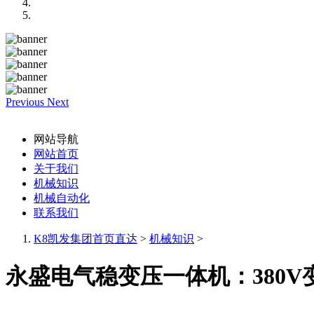
Previous
Next
网站导航
网站首页
关于我们
机械知识
机械自动化
联系我们
K8凯发集团首页直达
>
机械知识
>
永盛电气稳变压一体机：380V