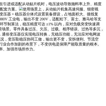
在引进或适配从动贴片机时，电压波动导致抛料率上升、精度
负配套方案。
使用场景上，从动贴片机集高速伺服、细密视
变压器 + 稳压器分体式设置装备摆设，占地面积大、接线复
V 工业电，输出不变 200V，适配松下、富士、雅马哈等支
节制算法，稳压精度可达 ±1% 以内，应对负载突变快速调
荷场景。零件具备过压、欠压、过载、相序错误、过热等多沉，
，通俗变压器仅实现电压转换，无稳压功能，无法应对电网波
工况，变压取稳压协同工做，输出更不变，安拆便利、节流空
制行业合作加剧的布景下，不变供电是保障产能取质量的根本。
良率、加强市场所作力。