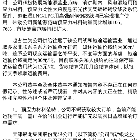
时，公司积极拓展新能源营业范畴。演讲期内，风电混塔用预
应力材料、预应力柔性大跨度悬索光伏支架镀锌钢绞线及系统
配件、超低温LNG/LPG用高强耐候钢绞线均已实现推广使
用，带动公司新能源范畴预应力材料销量同比增加105。
76%，市场笼盖范畴持续扩大。
赵占生为公司供给往返于铁公用线和短途运输营业，通过
取多家非联系关系方运输单元征询，短途运输价钱约为80元/
吨。连系公司现实运输需乞降平安、不变等方面的考虑，短途
运输价钱商定为80元/吨。目前联系关系人供给的往返储存库
的运输费用约为13元/吨。货款结算采用月度结算体例，以银
行支票领取运输费用。
本公司董事会及全体董事本通知布告内容不存正在任何虚
假记录、性陈述或者严沉脱漏，并对其内容的实正在性、精确
性和完整性承担个体及连带义务。
1。 预应力材料范畴，公司不竭获取较大订单，当前产能
运转丰满，需正在恰当机会进行产能扩充以满脚日益增加的订
单需求。
天津银龙集团股份无限公司（以下简称“公司”或“银龙股