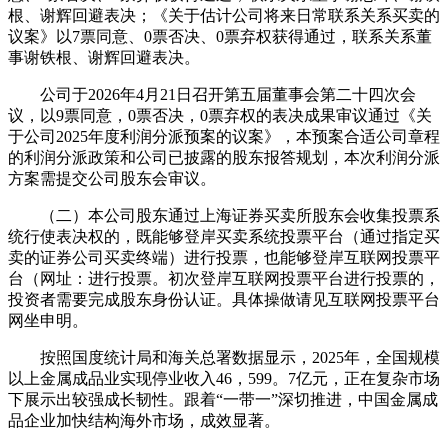
根、谢辉回避表决；《关于估计公司将来日常联系关系买卖的
议案》以7票同意、0票否决、0票弃权获得通过，联系关系董
事谢铁根、谢辉回避表决。
公司于2026年4月21日召开第五届董事会第二十四次会
议，以9票同意，0票否决，0票弃权的表决成果审议通过《关
于公司2025年度利润分派预案的议案》，本预案合适公司章程
的利润分派政策和公司已披露的股东报答规划，本次利润分派
方案需提交公司股东会审议。
（二）本公司股东通过上海证券买卖所股东会收集投票系
统行使表决权的，既能够登岸买卖系统投票平台（通过指定买
卖的证券公司买卖终端）进行投票，也能够登岸互联网投票平
台（网址：进行投票。初次登岸互联网投票平台进行投票的，
投资者需要完成股东身份认证。具体操做请见互联网投票平台
网坐申明。
按照国度统计局和海关总署数据显示，2025年，全国规模
以上金属成品业实现停业收入46，599。7亿元，正在复杂市场
下展示出较强成长韧性。跟着“一带一”深切推进，中国金属成
品企业加快结构海外市场，成效显著。