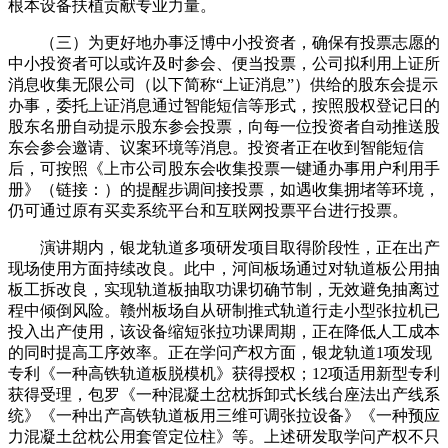
根本设备扶植贡献专业力量。
（三）为更好地办事泛博中小投资者，确保有投票志愿的
中小投资者可以或许及时参会、便当投票，公司拟利用上证所
消息收集无限公司（以下简称“上证消息”）供给的股东会提示
办事，委托上证消息通过智能短信等形式，按照股权登记日的
股东名册自动提示股东参会投票，向每一位投资者自动推送股
东会参会邀请、议案环境等消息。投资者正在收到智能短信
后，可按照《上市公司股东会收集投票一键通办事用户利用手
册》（链接：）的提醒步调间接投票，如遇收集拥堵等环境，
仍可通过原有买卖系统平台和互联网投票平台进行投票。
演讲期内，银龙轨道多项研发项目取得阶段性，正在出产
现场使用方面持续改良。此中，河间板场通过对轨道板公用抽
板工拆改良，实现轨道板抽取功课切确节制，无效避免抽离过
程中倾倒风险。赣州板场自从研制推式轨道行走小型张拉机已
投入出产使用，该设备缩短张拉功课周期，正在降低人工成本
的同时提高工序效率。正在学问产权方面，银龙轨道1项发现
专利《一种高铁轨道板脱模机》获得授权；12项适用新型专利
获得受理，包罗《一种混凝土岔枕拆卸式长线台座法出产线系
统》《一种出产高铁轨道板用三维可调张拉设备》《一种预应
力混凝土岔枕公用套管定位柱》等。上述研发取学问产权不只