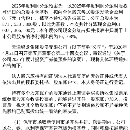
2025年度利润分派预案为：以2025年年度利润分派时股权
登记日的总股本为基数，拟向全体股东每10股派发觉金盈利
0。7元（含税）。截至本通知布告披露日，公司总股本为
871，533，800股，以此为基数，本次共计分派现金盈利61，
007，366。00元，本年度公司现金分红占归并报表中归属于上
市公司股东的净利润比例为16。68%。
天津银龙集团股份无限公司（以下简称“公司”）于2026年
4月21日召开第五届董事会第二十四次会议，审议通过《关于
公司2025年度计提资产减值预备的议案》。现将具体环境通知
布告如下。
法人股东应持有能证明法人代表资历的无效证件或代表人
依法出具的授权委托书、股东账户卡、本人身份证进行登记。
持有多个股东账户的股东通过上海证券买卖所收集投票系
统参取股东会收集投票的，能够通过其任一股东账户加入。投
票后，视为其全数股东账户下的不异类别通俗股和不异品种优
先股均已别离投出统一看法的表决票。
（1）保守市场取新使用市场齐头并进。演讲期内，公司
以公、铁、水利等保守基建范畴为根基盘，同时积极拓展新能