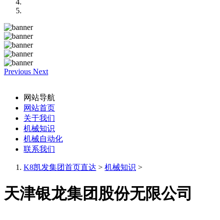
Previous
Next
网站导航
网站首页
关于我们
机械知识
机械自动化
联系我们
K8凯发集团首页直达
>
机械知识
>
天津银龙集团股份无限公司