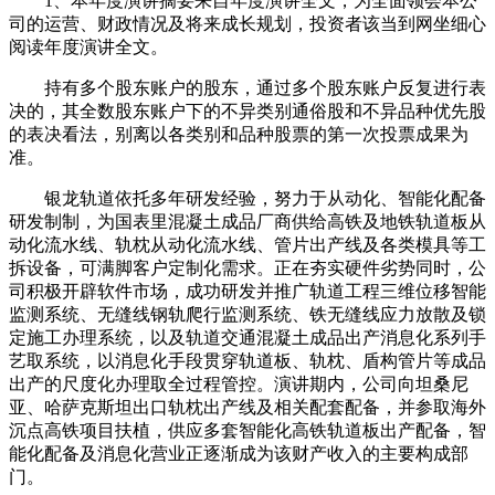
1、本年度演讲摘要来自年度演讲全文，为全面领会本公
司的运营、财政情况及将来成长规划，投资者该当到网坐细心
阅读年度演讲全文。
持有多个股东账户的股东，通过多个股东账户反复进行表
决的，其全数股东账户下的不异类别通俗股和不异品种优先股
的表决看法，别离以各类别和品种股票的第一次投票成果为
准。
银龙轨道依托多年研发经验，努力于从动化、智能化配备
研发制制，为国表里混凝土成品厂商供给高铁及地铁轨道板从
动化流水线、轨枕从动化流水线、管片出产线及各类模具等工
拆设备，可满脚客户定制化需求。正在夯实硬件劣势同时，公
司积极开辟软件市场，成功研发并推广轨道工程三维位移智能
监测系统、无缝线钢轨爬行监测系统、铁无缝线应力放散及锁
定施工办理系统，以及轨道交通混凝土成品出产消息化系列手
艺取系统，以消息化手段贯穿轨道板、轨枕、盾构管片等成品
出产的尺度化办理取全过程管控。演讲期内，公司向坦桑尼
亚、哈萨克斯坦出口轨枕出产线及相关配套配备，并参取海外
沉点高铁项目扶植，供应多套智能化高铁轨道板出产配备，智
能化配备及消息化营业正逐渐成为该财产收入的主要构成部
门。