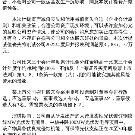
合，不会对公司一般运营发生严沉影响，同意本次计提资产减
值预备。
本次计提资产减值丧失和信用减值丧失合适《企业会计原
则》和相关政策，合适公司资产现实环境，可以或许愈加公允
的反映公司资产情况，使公司的会计消息愈加实正在靠得住，
具有合，不存正在损害公司和全体股东好处的景象。本次计提
减值丧失将削减公司2025年度归并报表利润总额3，835。72万
元。
公司比来三个会计年度累计现金分红金额高于比来三个会
计年度年均净利润的30%，不触及《上海证券买卖所股票上市
法则》第9。8。1条第一款第（八）项的可能被实施其他风险
警示的景象。
某上市公司召开股东会采用累积投票制对董事会进行改
选，应选董事5名，董事候选人有6名；应选董事2名，董事候
选人有3名。需投票表决的事项如下？。
演讲期内，公司自从研发出产的大跨度柔性光伏镀锌钢绞
线MW光伏发电项目、中核井陉100MW光伏发电等项目中。
该产物具备优良抗侵蚀机能，可保障光伏支架正在20至30年服
役期内不变利用。