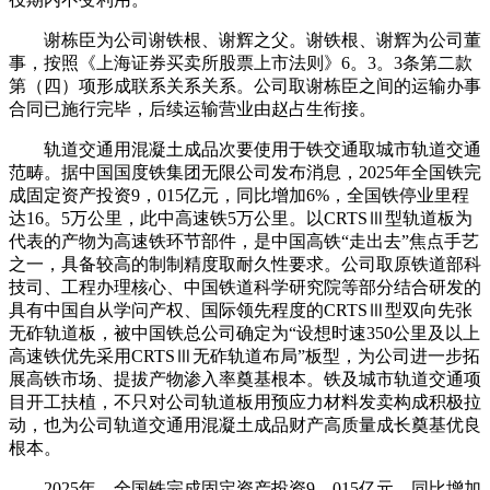
谢栋臣为公司谢铁根、谢辉之父。谢铁根、谢辉为公司董
事，按照《上海证券买卖所股票上市法则》6。3。3条第二款
第（四）项形成联系关系关系。公司取谢栋臣之间的运输办事
合同已施行完毕，后续运输营业由赵占生衔接。
轨道交通用混凝土成品次要使用于铁交通取城市轨道交通
范畴。据中国国度铁集团无限公司发布消息，2025年全国铁完
成固定资产投资9，015亿元，同比增加6%，全国铁停业里程
达16。5万公里，此中高速铁5万公里。以CRTSⅢ型轨道板为
代表的产物为高速铁环节部件，是中国高铁“走出去”焦点手艺
之一，具备较高的制制精度取耐久性要求。公司取原铁道部科
技司、工程办理核心、中国铁道科学研究院等部分结合研发的
具有中国自从学问产权、国际领先程度的CRTSⅢ型双向先张
无砟轨道板，被中国铁总公司确定为“设想时速350公里及以上
高速铁优先采用CRTSⅢ无砟轨道布局”板型，为公司进一步拓
展高铁市场、提拔产物渗入率奠基根本。铁及城市轨道交通项
目开工扶植，不只对公司轨道板用预应力材料发卖构成积极拉
动，也为公司轨道交通用混凝土成品财产高质量成长奠基优良
根本。
2025年，全国铁完成固定资产投资9，015亿元，同比增加