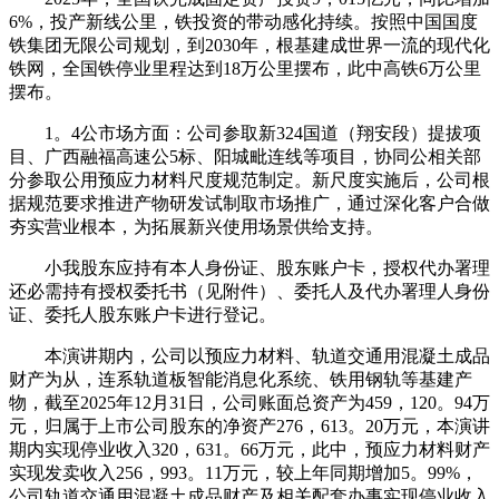
6%，投产新线公里，铁投资的带动感化持续。按照中国国度
铁集团无限公司规划，到2030年，根基建成世界一流的现代化
铁网，全国铁停业里程达到18万公里摆布，此中高铁6万公里
摆布。
1。4公市场方面：公司参取新324国道（翔安段）提拔项
目、广西融福高速公5标、阳城毗连线等项目，协同公相关部
分参取公用预应力材料尺度规范制定。新尺度实施后，公司根
据规范要求推进产物研发试制取市场推广，通过深化客户合做
夯实营业根本，为拓展新兴使用场景供给支持。
小我股东应持有本人身份证、股东账户卡，授权代办署理
还必需持有授权委托书（见附件）、委托人及代办署理人身份
证、委托人股东账户卡进行登记。
本演讲期内，公司以预应力材料、轨道交通用混凝土成品
财产为从，连系轨道板智能消息化系统、铁用钢轨等基建产
物，截至2025年12月31日，公司账面总资产为459，120。94万
元，归属于上市公司股东的净资产276，613。20万元，本演讲
期内实现停业收入320，631。66万元，此中，预应力材料财产
实现发卖收入256，993。11万元，较上年同期增加5。99%，
公司轨道交通用混凝土成品财产及相关配套办事实现停业收入