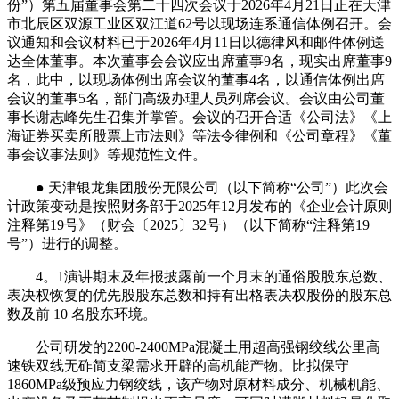
份”）第五届董事会第二十四次会议于2026年4月21日正在天津
市北辰区双源工业区双江道62号以现场连系通信体例召开。会
议通知和会议材料已于2026年4月11日以德律风和邮件体例送
达全体董事。本次董事会会议应出席董事9名，现实出席董事9
名，此中，以现场体例出席会议的董事4名，以通信体例出席
会议的董事5名，部门高级办理人员列席会议。会议由公司董
事长谢志峰先生召集并掌管。会议的召开合适《公司法》《上
海证券买卖所股票上市法则》等法令律例和《公司章程》《董
事会议事法则》等规范性文件。
● 天津银龙集团股份无限公司（以下简称“公司”）此次会
计政策变动是按照财务部于2025年12月发布的《企业会计原则
注释第19号》（财会〔2025〕32号）（以下简称“注释第19
号”）进行的调整。
4。1演讲期末及年报披露前一个月末的通俗股股东总数、
表决权恢复的优先股股东总数和持有出格表决权股份的股东总
数及前 10 名股东环境。
公司研发的2200-2400MPa混凝土用超高强钢绞线公里高
速铁双线无砟简支梁需求开辟的高机能产物。比拟保守
1860MPa级预应力钢绞线，该产物对原材料成分、机械机能、