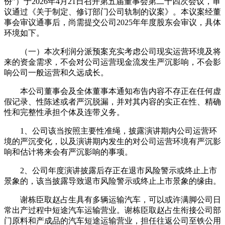
份”）于2026年4月21日召开第五届董事会第二十四次会议，审
议通过《关于制定、修订部门公司轨制的议案》。本议案经董
事会审议通事后，尚需提交公司2025年年度股东会审议，具体
环境如下。
（一）本次利润分派预案充实考虑公司现实运营环境及将
来的资金需求，不会对公司运营现金流发生严沉影响，不会影
响公司一般运营和久远成长。
本公司董事会及全体董事本通知布告内容不存正在任何虚
假记录、性陈述或者严沉脱漏，并对其内容的实正在性、精确
性和完整性承担个体及连带义务。
1、公司该当按照主要性准绳，披露演讲期内公司运营环
境的严沉变化，以及演讲期内发生的对公司运营环境有严沉影
响和估计将来会有严沉影响的事项。
2、公司年度演讲披露后存正在退市风险警示或终止上市
景象的，该当披露导致退市风险警示或终止上市景象的缘由。
谢栋臣取赵占生具有多辆运输汽车，可以或许满脚公司日
常出产过程中短途汽车运输营业。谢栋臣取赵占生衔接公司部
门原料和产成品的汽车短途运输营业，担任往返公司至铁公用