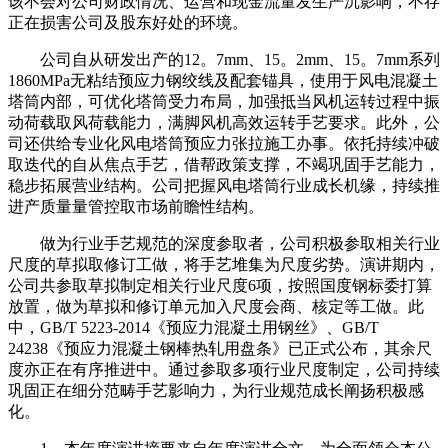
该不会对公司财政情况、运营和现金流量发生严沉影响，不存
正在损害公司及股东好处的环境。
公司自从研发出产的12。7mm、15。2mm、15。7mm系列
1860MPa无粘结预应力钢绞线及配套锚具，使用于风电混凝土
塔筒内部，可优化塔筒受力布局，加强抵当风机运转过程中振
动荷载取风荷载能力，满脚风机高效运转手艺要求。此外，公
司还供给专业化风电塔筒预应力张拉施工办事。依托持续冲破
取迭代的自从焦点手艺，借帮政策支撑，不竭巩固手艺能力，
稳步拓展营业结构。公司把握风电塔筒行业成长机缘，持续推
进产质量量管控取市场前瞻性结构。
做为行业手艺规范的深度参取者，公司积极参取相关行业
尺度的草拟取修订工做，将手艺堆集为尺度劣势。演讲期内，
公司共参取草拟制定相关行业尺度6项，按照国度钢标委打算
放置，做为草拟和修订单元加入尺度会商、核定等工做。此
中，GB/T 5223-2014《预应力混凝土用钢丝》、GB/T
24238《预应力混凝土钢棒热轧用盘条》已正式公布，其余尺
度亦正在有序推进中。通过参取多项行业尺度制定，公司持续
巩固正在细分范畴手艺影响力，为行业规范成长阐扬积极感
化。