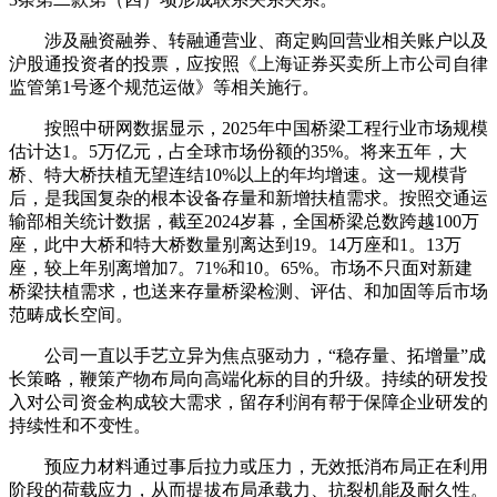
涉及融资融券、转融通营业、商定购回营业相关账户以及
沪股通投资者的投票，应按照《上海证券买卖所上市公司自律
监管第1号逐个规范运做》等相关施行。
按照中研网数据显示，2025年中国桥梁工程行业市场规模
估计达1。5万亿元，占全球市场份额的35%。将来五年，大
桥、特大桥扶植无望连结10%以上的年均增速。这一规模背
后，是我国复杂的根本设备存量和新增扶植需求。按照交通运
输部相关统计数据，截至2024岁暮，全国桥梁总数跨越100万
座，此中大桥和特大桥数量别离达到19。14万座和1。13万
座，较上年别离增加7。71%和10。65%。市场不只面对新建
桥梁扶植需求，也送来存量桥梁检测、评估、和加固等后市场
范畴成长空间。
公司一直以手艺立异为焦点驱动力，“稳存量、拓增量”成
长策略，鞭策产物布局向高端化标的目的升级。持续的研发投
入对公司资金构成较大需求，留存利润有帮于保障企业研发的
持续性和不变性。
预应力材料通过事后拉力或压力，无效抵消布局正在利用
阶段的荷载应力，从而提拔布局承载力、抗裂机能及耐久性。