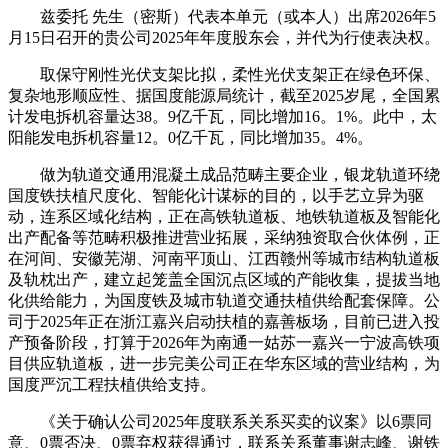
兹委托 先生（密斯）代表本单元（或本人）出席2026年5
月15日召开的贵公司2025年年度股东会，并代为行使表决权。
取保守刚性光伏支架比拟，柔性光伏支架正在绿色环保、
复杂地形顺应性、据国度能源局统计，截至2025岁尾，全国累
计发电拆机容量达38。9亿千瓦，同比增加16。1%。此中，太
阳能发电拆机容量12。0亿千瓦，同比增加35。4%。
做为轨道交通用混凝土成品范畴主要企业，银龙轨道环绕
国度铁扶植尺度化、智能化计谋标的目的，以手艺立异为驱
动，连系区域化结构，正在高铁轨道板、地铁轨道板及智能化
出产配备等范畴积极推进营业拓展，采纳独资取合伙体例，正
在河间、安徽芜湖、河南平顶山、江西赣州等城市结构轨道板
及轨枕出产，建立起笼盖全国沉点区域的产能收集，提拔当地
化供给能力，为国度铁及城市轨道交通扶植供给配套保障。公
司于2025年正在浙江嘉兴启动扶植的嘉善板场，目前已进入投
产预备阶段，打算于2026年为南通一姑苏一嘉兴一宁波高铁项
目供应轨道板，进一步完美公司正在华东区域的营业结构，为
国度严沉工程扶植供给支持。
《关于确认公司2025年度联系关系买卖的议案》以6票同
意、0票否决、0票弃权获得通过，联系关系董事谢志峰、谢铁