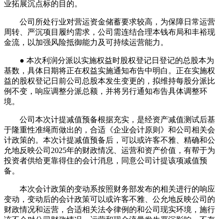
业拓展沉点标的目的。
公司所处行业对营运资金储蓄要求较高，为保障日常运营
周转、严沉项目履约需求，公司需连结合理本钱布局和丰裕现
金流，以加强风险抵御能力及可持续运营能力。
● 本次利润分派以实施权益时股权登记日登记的总股本为
基数，具体日期将正在权益实施通知布告中明白。正在实施权
益的股权登记日前公司总股本发生变更的，拟维持每股分派比
例不变，响应调整分派总额，并将另行通知布告具体调整环
境。
公司本次计提减值预备根据充实，是经资产减值测试后基
于隆重性准绳而做出的，合适《企业会计原则》和公司相关会
计政策的。本次计提减值预备后，可以或许客不雅、精确和公
允地反映公司2025年的财政情况、运营和资产价值，有帮于为
投资者供给更靠得住的会计消息，同意公司计提该项减值预
备。
本次会计政策的变动系按照财务部发布的相关进行的响应
变动，变动后的会计政策可以或许客不雅、公允地反映公司的
财政情况和运营，合适相关法令律例的和公司现实环境，施行