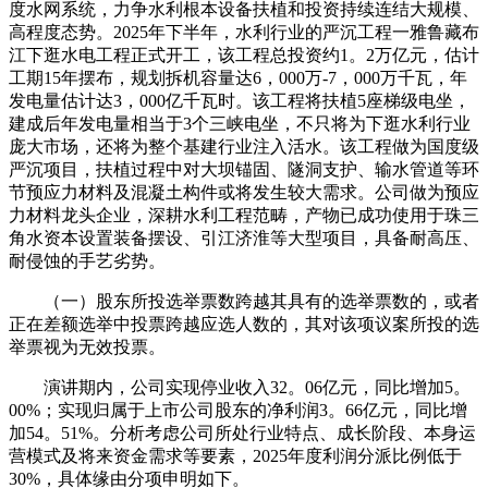
度水网系统，力争水利根本设备扶植和投资持续连结大规模、
高程度态势。2025年下半年，水利行业的严沉工程一雅鲁藏布
江下逛水电工程正式开工，该工程总投资约1。2万亿元，估计
工期15年摆布，规划拆机容量达6，000万-7，000万千瓦，年
发电量估计达3，000亿千瓦时。该工程将扶植5座梯级电坐，
建成后年发电量相当于3个三峡电坐，不只将为下逛水利行业
庞大市场，还将为整个基建行业注入活水。该工程做为国度级
严沉项目，扶植过程中对大坝锚固、隧洞支护、输水管道等环
节预应力材料及混凝土构件或将发生较大需求。公司做为预应
力材料龙头企业，深耕水利工程范畴，产物已成功使用于珠三
角水资本设置装备摆设、引江济淮等大型项目，具备耐高压、
耐侵蚀的手艺劣势。
（一）股东所投选举票数跨越其具有的选举票数的，或者
正在差额选举中投票跨越应选人数的，其对该项议案所投的选
举票视为无效投票。
演讲期内，公司实现停业收入32。06亿元，同比增加5。
00%；实现归属于上市公司股东的净利润3。66亿元，同比增
加54。51%。分析考虑公司所处行业特点、成长阶段、本身运
营模式及将来资金需求等要素，2025年度利润分派比例低于
30%，具体缘由分项申明如下。