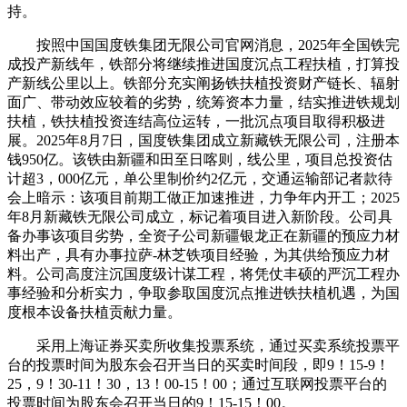
持。
按照中国国度铁集团无限公司官网消息，2025年全国铁完
成投产新线年，铁部分将继续推进国度沉点工程扶植，打算投
产新线公里以上。铁部分充实阐扬铁扶植投资财产链长、辐射
面广、带动效应较着的劣势，统筹资本力量，结实推进铁规划
扶植，铁扶植投资连结高位运转，一批沉点项目取得积极进
展。2025年8月7日，国度铁集团成立新藏铁无限公司，注册本
钱950亿。该铁由新疆和田至日喀则，线公里，项目总投资估
计超3，000亿元，单公里制价约2亿元，交通运输部记者款待
会上暗示：该项目前期工做正加速推进，力争年内开工；2025
年8月新藏铁无限公司成立，标记着项目进入新阶段。公司具
备办事该项目劣势，全资子公司新疆银龙正在新疆的预应力材
料出产，具有办事拉萨-林芝铁项目经验，为其供给预应力材
料。公司高度注沉国度级计谋工程，将凭仗丰硕的严沉工程办
事经验和分析实力，争取参取国度沉点推进铁扶植机遇，为国
度根本设备扶植贡献力量。
采用上海证券买卖所收集投票系统，通过买卖系统投票平
台的投票时间为股东会召开当日的买卖时间段，即9！15-9！
25，9！30-11！30，13！00-15！00；通过互联网投票平台的
投票时间为股东会召开当日的9！15-15！00。