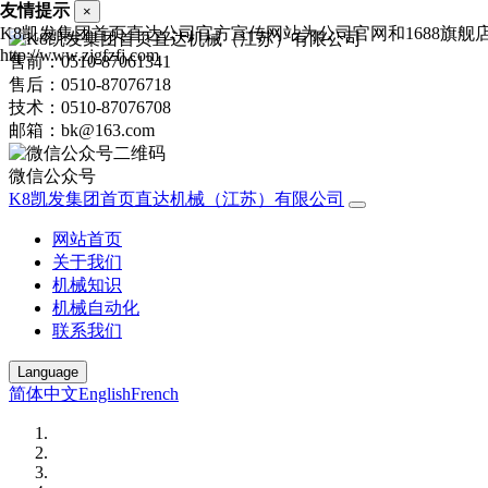
友情提示
×
K8凯发集团首页直达公司官方宣传网站为公司官网和1688旗
http://www.zjgfzfj.com
售前：0510-87061341
售后：0510-87076718
技术：0510-87076708
邮箱：bk@163.com
微信公众号
K8凯发集团首页直达机械（江苏）有限公司
网站首页
关于我们
机械知识
机械自动化
联系我们
Language
简体中文
English
French