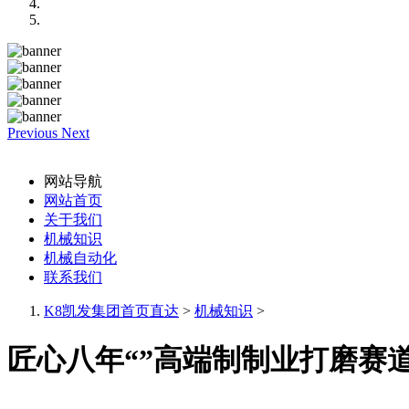
Previous
Next
网站导航
网站首页
关于我们
机械知识
机械自动化
联系我们
K8凯发集团首页直达
>
机械知识
>
匠心八年“”高端制制业打磨赛