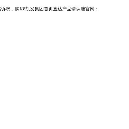
追诉权，购K8凯发集团首页直达产品请认准官网：