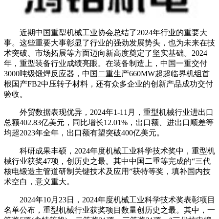
近期中国重型机械工业协会总结了2024年行业的重要大
事。这些重要大事彰显了行业的强劲发展势头，也为未来在技
术突破、市场拓展等方面迈向新高度奠定了坚实基础。2024
年，重型装备行业成绩亮眼。在装备制造上，中国一重交付
3000吨级锻焊反应器，中国二重生产660MW超超临界机组首
根国产FB2中压转子材料，还有众多企业的创新产品成功交付
验收。
外贸数据表现优异，2024年1-11月，重型机械行业进出口
总额402.83亿美元，同比增长12.01%，出口额、进出口顺差等
均超2023年全年，出口额有望突破400亿美元。
科研成果丰硕，2024年度机械工业科学技术奖中，重型机
械行业获奖47项，创历史之最。其中中国二重等完成的“三代
核电锻造主管道研制关键技术及应用”获特等奖，填补国内技
术空白，意义重大。
2024年10月23日，2024年度机械工业科学技术奖表彰项目
名单公布，重型机械行业获奖项目数量创历史之最。其中，一