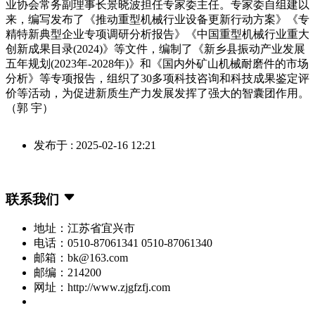
业协会常务副理事长景晓波担任专家委主任。专家委自组建以
来，编写发布了《推动重型机械行业设备更新行动方案》《专
精特新典型企业专项调研分析报告》《中国重型机械行业重大
创新成果目录(2024)》等文件，编制了《新乡县振动产业发展
五年规划(2023年-2028年)》和《国内外矿山机械耐磨件的市场
分析》等专项报告，组织了30多项科技咨询和科技成果鉴定评
价等活动，为促进新质生产力发展发挥了强大的智囊团作用。
（郭 宇）
发布于 : 2025-02-16 12:21
联系我们
地址：江苏省宜兴市
电话：0510-87061341 0510-87061340
邮箱：bk@163.com
邮编：214200
网址：http://www.zjgfzfj.com