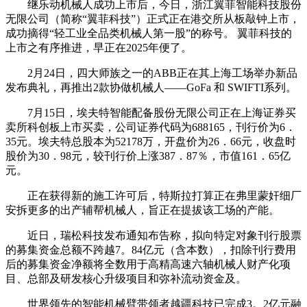
继乐动机械人成功上市后，今日，浙江翼菲智能科技股份
无限公司（简称“翼菲科技”）正式正在港交所从板敲钟上市，
成功摘得“轻工业全品类机械人第一股”的称号。 翼菲科技的
上市之有序推进，早正在2025年便了。
2月24日，四大师族之一的ABB正在其上海工场举办新品
发布典礼，再推出2款协做机械人——GoFa 和 SWIFTI系列。
7月15日，埃夫特智能配备股份无限公司正在上海证券买
卖所科创板上市买卖，公司证券代码为688165，刊行价为6．
35元。埃夫特总股本为52178万，开盘价为26．66元，收盘时
股价为30．98元，较刊行价上涨387．87％，市值161．65亿
元。
正在获得新的施工许可后，特斯拉打算正在弗里蒙奸细厂
安拆更多的出产辅帮机械人，旨正在提拔该工场的产能。
近日，瑞松科技发布通知布告称，拟向特定对象刊行股票
的募集资金总额不跨越7。84亿元（含本数），扣除刊行费用
后的募集资金净额将全数用于高精高速六轴机械人财产化项
目、总部及研发核心升级项目和弥补流动资金及。
世界领先的智能机械臂带领者越疆科技已完成3。2亿元融