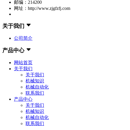
邮编：214200
网址：http://www.zjgfzfj.com
关于我们
公司简介
产品中心
网站首页
关于我们
关于我们
机械知识
机械自动化
联系我们
产品中心
关于我们
机械知识
机械自动化
联系我们