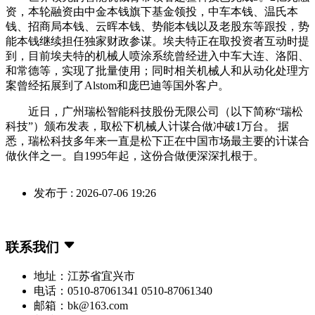
资，本轮融资由中金本钱旗下基金领投，中车本钱、温氏本
钱、招商局本钱、云晖本钱、势能本钱以及老股东等跟投，势
能本钱继续担任独家财政参谋。埃夫特正在取投资者互动时提
到，目前埃夫特的机械人喷涂系统曾经进入中车大连、洛阳、
和常德等，实现了批量使用；同时相关机械人和从动化处理方
案曾经拓展到了Alstom和庞巴迪等国外客户。
近日，广州瑞松智能科技股份无限公司（以下简称“瑞松
科技”）颁布发表，取松下机械人计谋合做冲破1万台。 据
悉，瑞松科技多年来一直是松下正在中国市场最主要的计谋合
做伙伴之一。自1995年起，这份合做便深深扎根于。
发布于 : 2026-07-06 19:26
联系我们
地址：江苏省宜兴市
电话：0510-87061341 0510-87061340
邮箱：bk@163.com