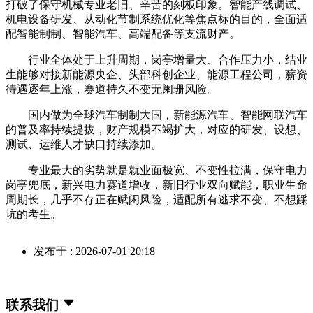
打破了保守机械专业老旧、辛苦的刻板印象。智能产线调试、
机电设备研发、从动化节制系统优化等焦点标的目的，全面适
配智能制制、智能汽车、高端配备等支流财产。
行业全体处于上升周期，岗亭增量大、合作压力小，结业
生能够对接新能源央企、头部科创企业、能源工程公司，薪资
待遇逐年上涨，赛道持久不变无阑珊风险。
国内做为全球汽车制制大国，新能源汽车、智能网联汽车
的普及率持续提拔，财产规模不竭扩大，对应的研发、设想、
测试、运维人才缺口持续添加。
专业最大的劣势就是就业面极宽、不变性拉满，保守电力
岗亭兜底，新兴电力赛道增收，新旧行业双向赋能，职业生命
周期长，几乎不存正在赋闲风险，适配所有逃求不变、不想踩
坑的考生。
发布于 : 2026-07-01 20:18
联系我们