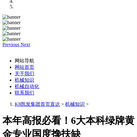
Previous
Next
网站导航
网站首页
关于我们
机械知识
机械自动化
联系我们
K8凯发集团首页直达
>
机械知识
>
本年高报必看！6大本科绿牌黄
金专业国度搀扶缺