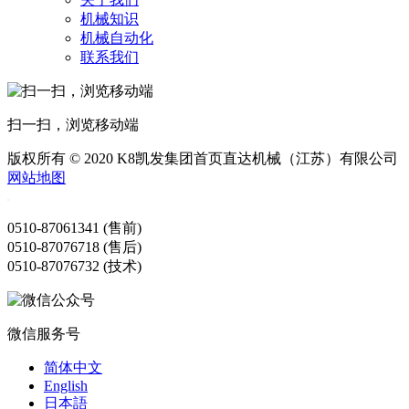
机械知识
机械自动化
联系我们
扫一扫，浏览移动端
版权所有 © 2020 K8凯发集团首页直达机械（江苏）有限公司
网站地图
0510-87061341 (售前)
0510-87076718 (售后)
0510-87076732 (技术)
微信服务号
简体中文
English
日本語