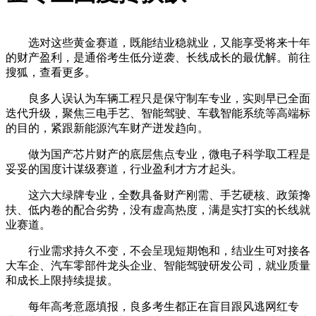
选对这些黄金赛道，既能结业稳就业，又能享受将来十年
的财产盈利，是通俗考生低分逆袭、长线成长的最优解。前往
搜狐，查看更多。
良多人误认为车辆工程只是保守制车专业，实则早已全面
迭代升级，聚焦三电手艺、智能驾驶、车载智能系统等高端标
的目的，紧跟新能源汽车财产迸发趋向。
做为国产芯片财产的底层焦点专业，微电子科学取工程是
妥妥的国度计谋级赛道，行业盈利才方才起头。
这六大绿牌专业，全数具备财产刚需、手艺硬核、政策搀
扶、低内卷的配合劣势，没有虚高热度，满是实打实的长线就
业赛道。
行业需求持久不变，不会呈现短期饱和，结业生可对接各
大车企、汽车零部件龙头企业、智能驾驶研发公司，就业质量
和成长上限持续提拔。
每年高考意愿填报，良多考生都正在盲目跟风逃网红专