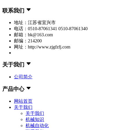
联系我们
地址：江苏省宜兴市
电话：0510-87061341 0510-87061340
邮箱：bk@163.com
邮编：214200
网址：http://www.zjgfzfj.com
关于我们
公司简介
产品中心
网站首页
关于我们
关于我们
机械知识
机械自动化