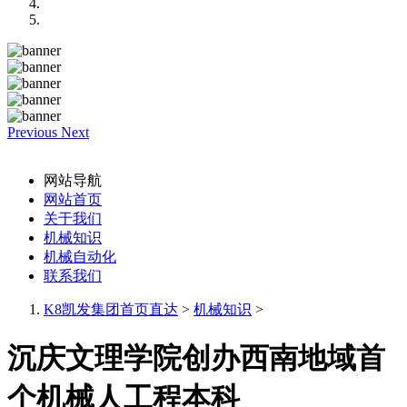
Previous
Next
网站导航
网站首页
关于我们
机械知识
机械自动化
联系我们
K8凯发集团首页直达
>
机械知识
>
沉庆文理学院创办西南地域首
个机械人工程本科