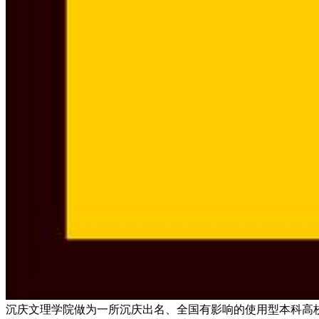
沉庆文理学院做为一所沉庆出名、全国有影响的使用型本科高