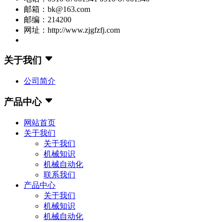
邮箱：bk@163.com
邮编：214200
网址：http://www.zjgfzfj.com
关于我们
公司简介
产品中心
网站首页
关于我们
关于我们
机械知识
机械自动化
联系我们
产品中心
关于我们
机械知识
机械自动化