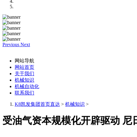
Previous
Next
网站导航
网站首页
关于我们
机械知识
机械自动化
联系我们
K8凯发集团首页直达
>
机械知识
>
受油气资本规模化开辟驱动 尼