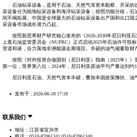
石油钻采设备，是用于石油、天然气等资本勘察、开采的设
采设备分为陆地钻采设备和海洋钻采设备；按照功能分歧，石
间不竭拓展。中国是全球最大的石油钻采设备出产国和出口国
采设备市场成长潜力凸起。
按照新思界财产研究核心发布的《2026-2030年尼日利亚
上逛石油监管委员会（NUPRC）正式启动2025年石油许可
管道和谈，合力落地非洲能源走廊项目。丰硕的油气储蓄取财
按照《对外投资合做国别（尼日利亚）指南（2025年）》显
第一位，世界第八位；2024年，尼日利亚原油平均产量达到约15
尼日利亚石油、天然气资本丰硕，叠加本国政策搀扶、油气
发布于 : 2026-06-18 17:18
联系我们
地址：江苏省宜兴市
电话：0510-87061341 0510-87061340