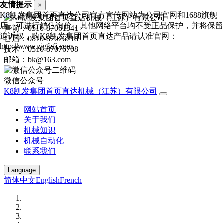
友情提示
×
K8凯发集团首页直达公司官方宣传网站为公司官网和1688旗舰
店，可进行销售询价，其他网络平台均不受正品保护，并将保留
售前：0510-87061341
追诉权，购K8凯发集团首页直达产品请认准官网：
售后：0510-87076718
http://www.zjgfzfj.com
技术：0510-87076708
邮箱：bk@163.com
微信公众号
K8凯发集团首页直达机械（江苏）有限公司
网站首页
关于我们
机械知识
机械自动化
联系我们
Language
简体中文
English
French