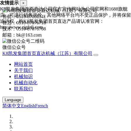
友情提示
×
K8凯发集团首页直达公司官方宣传网站为公司官网和1688旗舰
店，可进行销售询价，其他网络平台均不受正品保护，并将保留
售前：0510-87061341
追诉权，购K8凯发集团首页直达产品请认准官网：
售后：0510-87076718
http://www.zjgfzfj.com
技术：0510-87076708
邮箱：bk@163.com
微信公众号
K8凯发集团首页直达机械（江苏）有限公司
网站首页
关于我们
机械知识
机械自动化
联系我们
Language
简体中文
English
French