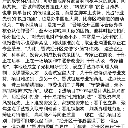
产的成长标的目的，可取当地原有配备制制根本深度跟尾、同
频共振。”晋城市委次要担任人说，“转型并非‘’的盲目跨界，
也非‘简单替代’的低程度反复，而是立脚本土劣势、抢占行业
先机的‘换道领跑’，也是办事国度大局、比赛区域赛道的自动
做为。”“听不懂项目，是第一题！”晋城经开区国际合做办事
核心从任祁晋军，至今记得晚年工做的困顿。他其时担任招商
部分担任人，“对光机电财产领会不多，常常是十几分钟的工
做报告请示也逻辑紊乱，难以抓准沉点，取企业沟通也存正在
专业壁垒。”为此，晋城经开区先借“外脑”补短板，遴选企业
家、科学家、投资人构成投资决策团队。专家正在前谈、干部
正在后学，正在一场场实和中逐步改变到“干部从谈、专家辅
帮”。本地还成立了光机电研究院，设立手艺办事司理人轨
制，以课题聚人才、以尝试室留人才，为干部进修供给专业支
持。项目难鉴别，是另一个。晋城组建专业招商组，驻点长三
角、珠三角精耕细做。市委也明白了导向，“宁缺毋滥，毫不
搞‘摆地摊’式招商”。现在，引进项目中90%都是计谋性新兴财
产。历经实和打磨，干部总结出“七维招商法”：看投资布局，
风投优先、上下逛投资次之、家族投资末位；看手艺立异，聚
焦焦点手艺投入取专利储蓄；看组织架构，判断办理规范度；
辩证对待能耗，高耗能不等同低质量……现在，说到项目鉴
别，祁晋军能够侃侃而谈。“经开区干部必需懂手艺、懂运
营、懂办理！”晋城市委明白要求。近年来，经开区奉行“干手