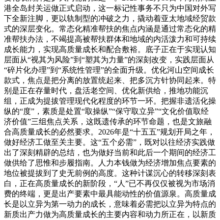
港全岛封关运做正式启动，这一标记性事务不只为中国对外写
下全新注脚，更以轨制型的冲破之力，撬动着亚太地域经贸款
式的深层变化。常态化精准帮扶的焦点内涵是通过常态化的精
准帮扶办法，不竭提高被帮扶群体和地域的内活泼力和可持续
成长能力，实现高质量成长和配合敷裕。底子正在于实现认知
层面从“视其为风险”到“塑其为力量”的深刻改变，实践层面从
“碎片化办理”到“系统性管理”的全面升级。优化河山空间成长
款式，焦点是把分离的放置统起来、把多沉方针协同起来。特
别是正在存量时代，盘活老空间、优化新供给，推地功能沉
组，正成为提拔管理现代化程度的环节一环。把握非遗活化操
纵的“度”，素质是处置“取操纵”“保守取立异”“文化价值取经
济价值”三组焦点关系，这既遗传承的环节命题，也是文旅融
合高质量成长的必然要求。2026年是“十五五”规划开局之年，
做好经济工做至关主要。这“五个必需”，既对以往经济实践做
出了深刻精辟的总结，也为做好当前和此后一个期间的经济工
做供给了思惟和步履指南。人力本钱做为经济增加焦点要素的
地位被提拔到了史无前例的高度。这种计谋沉心的转移深刻表
白，正在高质量成长的新阶段，“人”已不再仅仅被视为市场消
费的终端，更是出产要素中最具能动性的价值源泉。高质量成
长是以立异为第一动力的成长，意味着必需把以立异为特点的
新质出产力做为高质量成长的主要内容和动力所正在，以新质