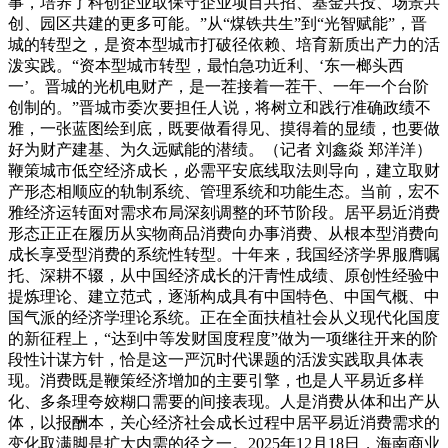
事，培养了科创企业取保守企业项目共招、基金共投、场景共
创、园区共建的更多可能。”从“煤铁共生”到“光智赋能”，晋
城的转型之，是资本型城市打破径依赖、培育新质出产力的活
泼实践。“资本型城市转型，最怕急功近利、‘东一榔头西
一’。晋城的光机电财产，是一茬接着一茬干、一年一个台阶
创制的。”晋城市委次要担任人说，将树立和践行准确政绩不
雅，一张蓝图绘到底，既要做看得见、摸得着的显绩，也要做
好为财产建基、为久远赋能的潜绩。（记者 刘鑫焱 郑洋洋）
鞭策城市低空经济成长，必需平安底线取法则导向，建立取财
产形态相顺应的轨制系统、管理系统和功能生态。当前，宏不
雅经济运转面对需求布局深刻调整的环节阶段。居平易近消费
形态正正在履历从实物商品消费向办事消费、从根本型消费向
成长享受型消费的系统性转型。十年来，我国经济学界服膺嘱
托、深耕不辍，从中国经济成长的汗青性成绩、原创性经验中
提炼理论、建立范式，逐渐构成具有中国特色、中国气概、中
国气派的经济学理论系统。正在全面扶植社会从义现代化国度
的新征程上，“达到中等发财国度程度”做为一项继往开来的阶
段性计谋方针，恰是这一严沉时代课题的活泼实践取具体表
现。消费既是鞭策经济增加的主要引擎，也是人平易近多样
化、多条理夸姣糊口需要的间接表现。人是消费从体和出产从
体，以报酬本，关心经济社会成长过程中居平易近消费需求的
变化取满脚是扩大内需的径之一。2025年12月18日，海南商业