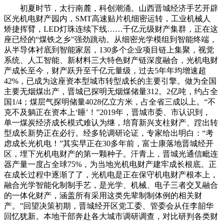
初夏时节，太行南麓，科创潮涌。山西晋城经济手艺开辟
区光机电财产园内，SMT高速贴片机细密运转，工业机械人
矫捷挥臂，LED灯珠连续下线……千亿元级财产集群，正在这
座已经的“煤铁之乡”强劲跳动。从细密光学模组到智能终端，
从半导体衬底到智能家居，130多个企业项目链上集聚，视觉
系统、人工智能、新材料三大特色财产链深度融合，光机电财
产成长至今，财产跃升至千亿元量级，过去5年年均增速超
42%，已成为这座资本型城市转型成长的主要引擎。做为全国
主要无烟煤出产，晋城已探明无烟煤储量312。2亿吨，约占全
国1/4；煤层气探明储量4028亿立方米，占全省三成以上。“不
克不及躺正在资本上‘睡’！”2019年，晋城市委、市认识到，
单一煤炭经济成长模式难认为继，培育新兴支柱财产、蹚出转
型成长新势正在必行。经多轮调研论证，专家给出明白：“考
虑成长光机电！”其实早正在30多年前，富士康落地晋城经开
区，埋下光机电财产的第一颗种子。汗青上，晋城光通信毗连
器产量一度占全球75%，为当地光机电财产建牢成长根底。正
在成长过程中逐渐了了，光机电是正在保守机电财产根本上，
融合光学智能化制制手艺，是光学、机械、电子三者交叉融合
的一体化财产，涵盖所有采用这类先辈制制体例的相关财
产。”回望决策初期，晋城经开区党工委、管委会从任李韶华
回忆犹新。本地干部奔赴各大城市调研调查，对比研判各类财