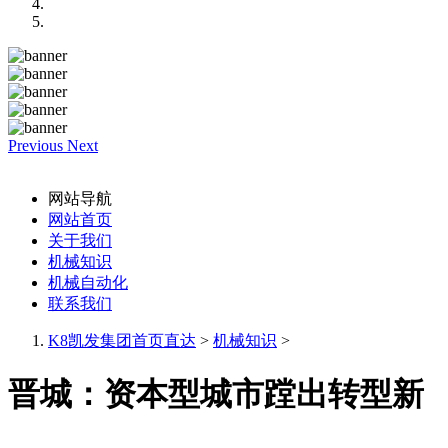
Previous
Next
网站导航
网站首页
关于我们
机械知识
机械自动化
联系我们
K8凯发集团首页直达
>
机械知识
>
晋城：资本型城市蹚出转型新