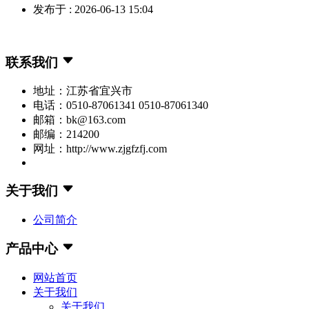
发布于 : 2026-06-13 15:04
联系我们
地址：江苏省宜兴市
电话：0510-87061341 0510-87061340
邮箱：bk@163.com
邮编：214200
网址：http://www.zjgfzfj.com
关于我们
公司简介
产品中心
网站首页
关于我们
关于我们