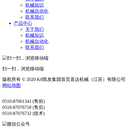
机械知识
机械自动化
联系我们
产品中心
关于我们
机械知识
机械自动化
联系我们
扫一扫，浏览移动端
版权所有 © 2020 K8凯发集团首页直达机械（江苏）有限公司
网站地图
0510-87061341 (售前)
0510-87076718 (售后)
0510-87076732 (技术)