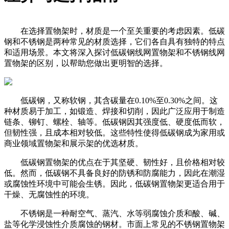
在选择置物架时，材质是一个至关重要的考虑因素。低碳
钢和不锈钢是两种常见的材质选择，它们各自具有独特的特点
和适用场景。本文将深入探讨低碳钢线网置物架和不锈钢线网
置物架的区别，以帮助您做出更明智的选择。
低碳钢，又称软钢，其含碳量在0.10%至0.30%之间。这
种材质易于加工，如锻造、焊接和切削，因此广泛应用于制造
链条、铆钉、螺栓、轴等。低碳钢因其强度低、硬度低而软，
但韧性强，且成本相对较低。这些特性使得低碳钢成为家用或
商业领域置物架和展示架的优选材质。
低碳钢置物架的优点在于其坚硬、韧性好，且价格相对较
低。然而，低碳钢不具备良好的防锈和防腐能力，因此在潮湿
或腐蚀性环境中可能会生锈。因此，低碳钢置物架更适合用于
干燥、无腐蚀性的环境。
不锈钢是一种耐空气、蒸汽、水等弱腐蚀介质和酸、碱、
盐等化学浸蚀性介质腐蚀的钢材。市面上常见的不锈钢置物架