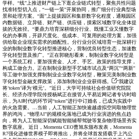
学样。“线”上推进财产链上下逛企业链式转型，聚焦共性问题
找准转型切入点，“一链一策”开展协同，推广细分行业典型场
景和处理方案。“面”上提拔园区和集群数字化程度，通顺园区
内数据链、立异链、财产链、供应链，摸索区域数字化全体提
拔的无效径。“要鼎力培育深耕细分行业、既懂工业又懂数字
化的办事商，开辟尺度化、低成本、可复用的处理方案，加强
供给取企业现实需求的婚配性。分行业分区域培育一批深耕行
业的制制业数字化转型推进核心，营制优良转型生态，加速数
字化转型普及推广。”正在郭晓彤看来，制制业数字化转型是
一个系统工程，要加强资金、人才、手艺、政策的指导支撑，
构成工做合力。正在制制业新型手艺城市试点及“两沉”“两新”
等工做中加强支撑制制业企业数字化转型，鞭策完美制制业数
字化转型金融支撑政策，添加制制业企业获得感。
“我建议
将‘token’译为‘模元’。”近日，大学可持续社会价值研究院院
长、经济办理学院传授杨斌正在接管人平易近网记者专访时暗
示，为AI时代的环节词“token”进行中订婚名，已成为实践中
的火急需要。…当前，人工智能正加快逾越虚拟空间取物理世
界的鸿沟，“物理AI”的规模化落地已成为行业演进的焦点趋
向，将为人工智能深切赋能智能辅帮驾驶等复杂物理场景夯实
数字底座。 近日，Momenta CEO曹旭东颁布发表，Momenta
R7强化进修世界模子即将推出，并将全球首发搭载于上汽公