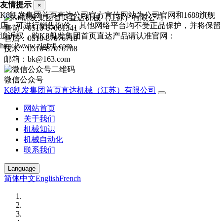
友情提示
×
K8凯发集团首页直达公司官方宣传网站为公司官网和1688旗舰
店，可进行销售询价，其他网络平台均不受正品保护，并将保留
售前：0510-87061341
追诉权，购K8凯发集团首页直达产品请认准官网：
售后：0510-87076718
http://www.zjgfzfj.com
技术：0510-87076708
邮箱：bk@163.com
微信公众号
K8凯发集团首页直达机械（江苏）有限公司
网站首页
关于我们
机械知识
机械自动化
联系我们
Language
简体中文
English
French