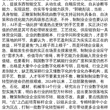
入，提拔东西智能交互、从动生成、自顺应优化、自从诊断等
能力，实现设想、仿实等专业能力跃升。”郭晓彤说，当前，
具身智能、正鞭策制制系统由数字化支持运转向具备自、自决
策和自优化能力的高级形态演进。不外，制制业企业也要认识
到，AI不是一场比拼“谁逃热点更快”的手艺竞赛，实正决订价
值的仍然是其可否处理研发设想、工艺优化、供应链协划一具
体营业问题。企业的数据根本、行业学问和变化能力，才是手
艺落地的环节。袁媛认为，把手艺盈利实正为实实正在正在的
效益，环节是避免“为上模子而上模子”，而是环绕企业最火
急、最能发生价值的实正在场景去摸索使用。制制业企业应守
住“需求为本、价值导向”准绳，将手艺能力全面融入营业全价
值链。也要看到，我国数字手艺赋能行业的广度和深度仍然不
敷，出格是大量中小企业数字化根本亏弱，且地域、行业之间
差别较大，缺乏既深耕行业又懂数字化的专业化办事机构，底
层手艺、数据、人才等环节要素支持不敷，鞭策制制业数字化
转型的使命仍然很艰难。2024年以来，工信部聚焦钢铁、有
色、石化、建材、机械等14个行业，研究出台了行业数字化转
型实施方案，明白各行业的转型方针和径，提出要加强落地实
施，鞭策制制业企业应转尽转、能改尽改。袁媛，要点线面协
同。“点”上凸起培育标杆企业，以链从企业、专精特新中小企
业为沉点，打制一批数字化转型标杆，牵引带动更多企业有样