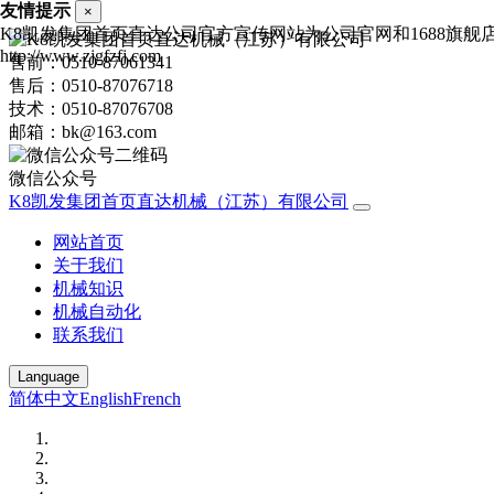
友情提示
×
K8凯发集团首页直达公司官方宣传网站为公司官网和1688旗
http://www.zjgfzfj.com
售前：0510-87061341
售后：0510-87076718
技术：0510-87076708
邮箱：bk@163.com
微信公众号
K8凯发集团首页直达机械（江苏）有限公司
网站首页
关于我们
机械知识
机械自动化
联系我们
Language
简体中文
English
French