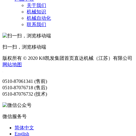
关于我们
机械知识
机械自动化
联系我们
扫一扫，浏览移动端
版权所有 © 2020 K8凯发集团首页直达机械（江苏）有限公司
网站地图
0510-87061341 (售前)
0510-87076718 (售后)
0510-87076732 (技术)
微信服务号
简体中文
English