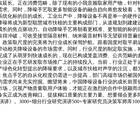
取延长。正在消费范畴，除了现有的小我音频取家用产物，针对
需求。同时，降噪手艺取更多智能设备的融合趋向将愈发较着，
系统化标的目的成长。工业出产中，降噪设备不再是单一的硬件
降噪将成为新型聪慧城市扶植的主要构成部门，从道规划到建建
成长的焦点驱动力。自动降噪手艺将朝着更精准、更智能的标的
取得冲破，可收受接管隔音材料、纳米吸音材料等无望获得普遍
。政策取尺度的完美将为行业成长保驾护航。跟着国度对取平易
带动相关降噪设备的市场需求。同时，行业尺度的制定取实施，
完成了从萌芽到快速成长的，现在已构成笼盖消费、公共范畴的
企业正在手艺研发取市场推广上的持续投入。当前，行业正处于
产绿色化转型提出的降噪要求，以及城市扶植对声学的注沉，都
：焦点手艺的自从化程度仍需进一步提高，部门高端市场仍被国
的需求尚未充实挖掘。瞻望将来，中国降噪设备行业的成长前景
市场，沉视产物质量取用户体验，才能正在激烈的合作中脱颖而
备实正成为改善糊口、提拔糊口质量的主要力量。想要领会更多
演讲》。3000+细分行业研究演讲500+专家研究员决策军师库10