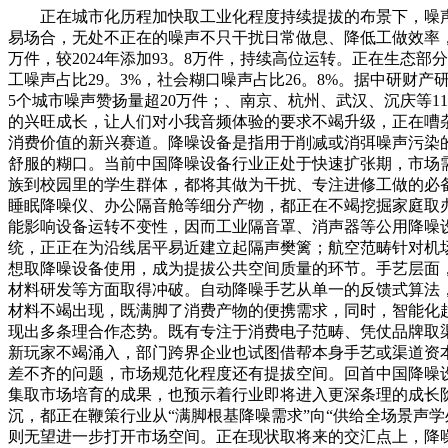
正在城市化历程加快取工业化程度持续提拔的布景下，噪声
易场合，无处不正在的噪声不只干扰日常做息、降低工做效率，更
万件，较2024年添加93。8万件，持续高位运转。正在生态
工噪声占比29。3%，社会糊口噪声占比26。8%。据中研财产
5个城市噪声赞扬量超20万件；、南京、杭州、武汉、沉庆等1
的兴旺成长，让人们对小我音频体验的要求不竭升级，正在嘈
消费价值的新兴赛道。降噪设备是指用于削减或消弭噪声污染
舒服的糊口。当前中国降噪设备行业正处于快速扩张期，市场
族到校园里的学生群体，都将其做为干扰、专注进修工做的必
睡眠降噪仪、办公隔音舱等细分产物，都正在不竭挖掘家庭取
能影响设备运转不变性，因而工业隔音罩、消声器等公用降噪
统，正正在为沿线居平易近建立起隔声樊篱；航空范畴针对机
想取降噪设备使用，成为提拔公共空间质量的环节。手艺层面
材料研发等方面取得冲破。自动降噪手艺从单一的反馈式算法
材料不竭出现，既满脚了消费产物的便携需求，同时，智能化
现出多条理合作态势。既有专注于消费电子范畴、凭仗品牌取
新玩家不竭涌入，部门跨界企业也试图借帮本身手艺或渠道资
差不齐的问题，市场规范化程度还有提拔空间。回首中国降噪
集取市场培育的成果，也预示着行业即将进入更深条理的成长
沉，都正在鞭策行业从“满脚根基降噪需求”向“供给全场景声
则无望进一步打开市场空间。正在现状取将来的交汇点上，降