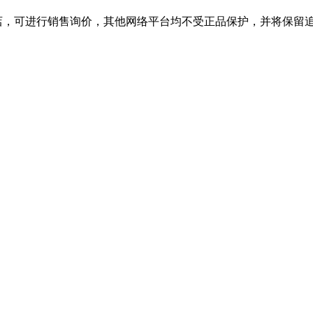
舰店，可进行销售询价，其他网络平台均不受正品保护，并将保留