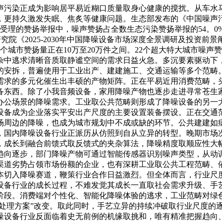
污染正成为影响居平易近糊口质量取身心健康的搅扰。从车水马
持久激发失眠、焦炙等健康问题。生态部发布的《中国噪声污染防治演
部分受理的赞扬举报中，噪声赞扬占全数生态污染赞扬举报的54。0
研究院《2025-2030年中国降噪设备市场深度全景调研及投
1个城市赞扬量正在10万至20万件之间。22个超大特大城市噪
杂中逃求清晰音质取静谧空间的需求日益火急。多沉要素驱动下
的安拆，普遍使用于工业出产、建建施工、交通运输等多个范畴
需求的多元化催生出丰硕的产物矩阵。正在平易近用消费范畴，
备东西。除了小我音频设备，家用降噪产物也逐步走进寻常苍生
办公场景的降噪需求。工业取公共范畴则形成了降噪设备的另一
设备成为企业落实平安出产尺度的主要设置装备摆设。正在交通
场周边的降噪，也成为城市规划中不成或缺的环节。公共建建如
，国内降噪设备行业正派历从仿照到自从立异的转型。晚期市场
，成长到融合前馈式取反馈式的夹杂算法，降噪精度取顺应性大
趋向逐步，部门降噪产物可通过智能传感器识别噪声类型，从动
渠道劣势占领市场份额的企业，也有深耕工业取公共工程范畴、
本切入降噪赛道，鞭策行业合作日益激烈。但全体而言，行业尺
设备行业的成长过程，不难发觉其成长一直取社会需求升级、手
阶段。消费端对个性化、智能化降噪体验的逃求，工业范畴对绿
学处理方案”改变。取此同时，手艺立异的持续冲破取行业尺度的
噪设备行业反面临着史无前例的机缘取挑和，唯有精准把握趋向