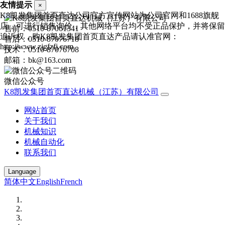
友情提示
×
K8凯发集团首页直达公司官方宣传网站为公司官网和1688旗舰
店，可进行销售询价，其他网络平台均不受正品保护，并将保留
售前：0510-87061341
追诉权，购K8凯发集团首页直达产品请认准官网：
售后：0510-87076718
http://www.zjgfzfj.com
技术：0510-87076708
邮箱：bk@163.com
微信公众号
K8凯发集团首页直达机械（江苏）有限公司
网站首页
关于我们
机械知识
机械自动化
联系我们
Language
简体中文
English
French