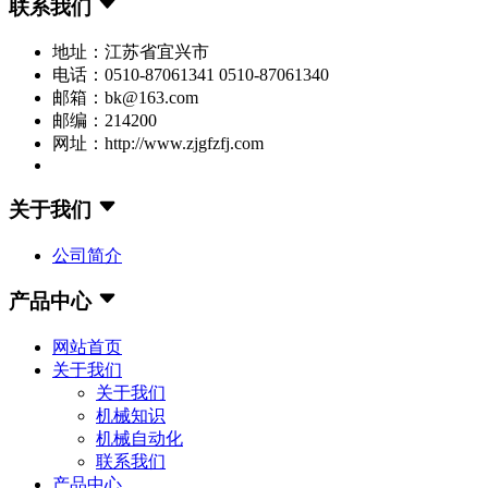
联系我们
地址：江苏省宜兴市
电话：0510-87061341 0510-87061340
邮箱：bk@163.com
邮编：214200
网址：http://www.zjgfzfj.com
关于我们
公司简介
产品中心
网站首页
关于我们
关于我们
机械知识
机械自动化
联系我们
产品中心