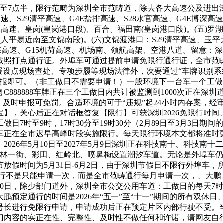
7点半，限行范畴为深圳全市范畴道，除去各大高速公及进出深圳
高速、S29清平高速、G4E盐排高速、S28水官高速、G4E博深高速
深高速、皇岗(皇岗港口段)、百合、福田南(皇岗港口段)。(五)
人平易近南至文锦南段)。(六)文锦渡港口：S29清平高速、玉
G4广深高速、G15机荷高速、机场南、领航高架、空港八道。留
按照打点通行证。外埠车可通过提前申请免限行通行证，全市范
展设点现场查处、专项步履等现场法律外，次要通过“车牌识别系
申报即可。（非工做日不需要申请！）一般环境下一台车一个工
888888车牌正在三个工做日内共计被监测到1000次正在深圳
，及时申报可免罚。合适环境的可于“违规”起24小时内存案，经
】，关心后正在对话框答复【限行】可获深圳2026免限行时间
7时至9时，17时30分至19时30分（2月89日至3月3日
在全市迟早高峰时段实施限行。每天限行环境本文都将准时更新。2
026年5月10日至2027年5月9日深圳正在科技南十、科技
新洲、下梅林一街、彩田、红岭北、喷鼻梅设置潮汐车道。无论是外
节放假时间为5月31日-6月2日，由于深圳节假日不限行外埠车，
深圳免限行不是只能申请一次，而是全市范畴通行每月申请一次，、
月20日，除少部门道外，深圳全市公交公用车道：工做日的每天7时3
预定通行的时间是2026年“五一”至“十一”期间的所有双休日、节
号长进行免限行申请，申请成功后正在预定片区内部行驶不受。
门内容的实正在性、完整性、及时性不做任何和许诺，请网友自行