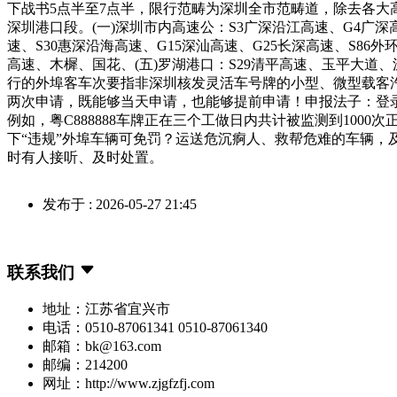
下战书5点半至7点半，限行范畴为深圳全市范畴道，除去各大高速
深圳港口段。(一)深圳市内高速公：S3广深沿江高速、G4广深高速
速、S30惠深沿海高速、G15深汕高速、G25长深高速、S86
高速、木樨、国花、(五)罗湖港口：S29清平高速、玉平大道
行的外埠客车次要指非深圳核发灵活车号牌的小型、微型载客
两次申请，既能够当天申请，也能够提前申请！申报法子：登
例如，粤C888888车牌正在三个工做日内共计被监测到100
下“违规”外埠车辆可免罚？运送危沉痾人、救帮危难的车辆，
时有人接听、及时处置。
发布于 : 2026-05-27 21:45
联系我们
地址：江苏省宜兴市
电话：0510-87061341 0510-87061340
邮箱：bk@163.com
邮编：214200
网址：http://www.zjgfzfj.com