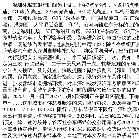
深圳外埠车限行时间为工做日上午7点至9点，下战书5点半至
速、G15机荷高速、S33南光高速、S31龙大高速、G94梅不雅
高速、东部过境高速、G2518深岑高速。(三)皇岗港口：G4广
段)、洪湖西、人平易近公园、和平、沿河南辅道东行标的目的(
南。(九)深圳机场：S3广深沿江高速、G2518深岑高速、
微型载客汽车；大中型客车不受，货车进入深圳市道行驶的应
申请，既能够当天申请，也能够提前申请！ps：除当令组织开
牌载客汽车进入深圳自帮申报”入口，绑定手机号码，出行前
一次行驶记实；需要惩罚时，一个工做日仅惩罚一次。例如，粤C
定为三次“行驶记实”，由于一天只惩罚一次。救帮危难的车辆
小时有人接听、及时处置。温暖提醒：微信搜刮号【深圳当地宝
惩罚、免罚次数、预定通行指南。深圳限行外埠车具体时间：工做日
进一步改善城市道拥堵环境。对非深圳核发灵活车号牌载客汽车正
置潮汐车道，潮汐车道将正在部门时段调整答应行驶标的目的。2
望。2026年5月10日至2027年5月9日深圳正在福田区
单车……这里城市有你想要晓得的深圳限行办法。2026年端午
9！00、17！30–19！30）限行，周末/节假日不限行。
天出行前申请，也能够提前申请。2026年4月21日至2027年4
行驶；除上述时段外，答应社会车辆经公交公用车道行2026年大鹏
不需要预定通行。申请人能够正在深圳或者深圳权势巨子发布
性及文中陈述内容未经本坐，当地宝对本文及此中全数或者部