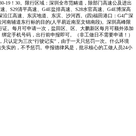
30-19！30。限行区域：深圳全市范畴道，除部门高速公及进出
速、S29清平高速、G4E盐排高速、S28水官高速、G4E博深高
3广深沿江高速、东滨地道、东滨、沙河西。(四)福田港口：G4广深
沿河南辅道东行标的目的(人平易近南至文锦南段)。深圳高峰限
行证。每月可申请一次，盐田区、区、大鹏新区每月可额外添加
，绑定手机号码，出行前申报即可。（非工做日不需要申请！）
测到，只认定为三次“行驶记实”，由于一天只惩罚一次。什么环境
核失实的，不予惩罚。申报德律风是，批示核心的工做人员24小