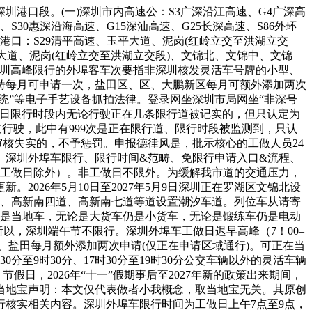
港口段。(一)深圳市内高速公：S3广深沿江高速、G4广深高
、S30惠深沿海高速、G15深汕高速、G25长深高速、S86外环
罗湖港口：S29清平高速、玉平大道、泥岗(红岭立交至洪湖立交
平大道、泥岗(红岭立交至洪湖立交段)、文锦北、文锦中、文锦
意：深圳高峰限行的外埠客车次要指非深圳核发灵活车号牌的小型、
畴每月可申请一次，盐田区、区、大鹏新区每月可额外添加两次
统”等电子手艺设备抓拍法律。登录网坐深圳市局网坐“非深号
做日限行时段内无论行驶正在几条限行道被记实的，但只认定为
道行驶，此中有999次是正在限行道、限行时段被监测到，只认
审核失实的，不予惩罚。申报德律风是，批示核心的工做人员24
、深圳外埠车限行、限行时间&范畴、免限行申请入口&流程、
期间的工做日除外）。非工做日不限外。为缓解我市道的交通压力，
026年5月10日至2027年5月9日深圳正在罗湖区文锦北设
南十二、高新南四道、高新南七道等道设置潮汐车道。列位车从请寄
埠车仍是当地车，无论是大货车仍是小货车，无论是锻练车仍是电动
所以，深圳端午节不限行。深圳外埠车工做日迟早高峰（7！00–
大鹏、盐田每月额外添加两次申请(仅正在申请区域通行)。可正在当
0分至9时30分、17时30分至19时30分公交车辆以外的灵活车辆
假日，2026年“十一”假期事后至2027年新的政策出来期间，
当地宝声明：本文仅代表做者小我概念，取当地宝无关。其原创
核实相关内容。深圳外埠车限行时间为工做日上午7点至9点，