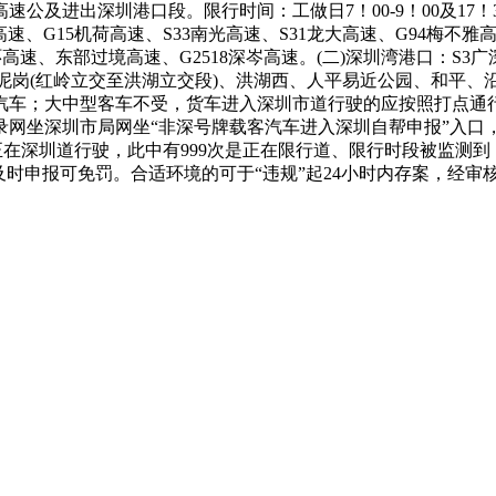
公及进出深圳港口段。限行时间：工做日7！00-9！00及17！
、G15机荷高速、S33南光高速、S31龙大高速、G94梅不雅高
外环高速、东部过境高速、G2518深岑高速。(二)深圳湾港口：S
、泥岗(红岭立交至洪湖立交段)、洪湖西、人平易近公园、和平、
汽车；大中型客车不受，货车进入深圳市道行驶的应按照打点通
录网坐深圳市局网坐“非深号牌载客汽车进入深圳自帮申报”入口
0次正在深圳道行驶，此中有999次是正在限行道、限行时段被监
及时申报可免罚。合适环境的可于“违规”起24小时内存案，经审