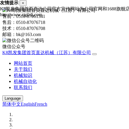
友情提示
×
K8凯发集团首页直达公司官方宣传网站为公司官网和1688旗
http://www.zjgfzfj.com
售前：0510-87061341
售后：0510-87076718
技术：0510-87076708
邮箱：bk@163.com
微信公众号
K8凯发集团首页直达机械（江苏）有限公司
网站首页
关于我们
机械知识
机械自动化
联系我们
Language
简体中文
English
French