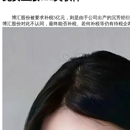
博汇股份被要求补税5亿元，则是由于公司出产的沉芳烃衍
博汇股份对此不认同，最终能否补税、若何补税等仍有待税企