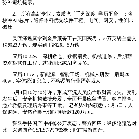
弥补避坑提示。
2。 所有高薪专业，素质吃「手艺深度+学历平台」：名
校冲AI/芯片，通俗本科优先软件工程、电气、网安，性价比
碾压！
吴宜泽透露拿到金后预备正在英国买房，50万英镑金需交
税超23万镑，现实到手约26。5万镑。
应届10-22w，深耕数仓、数据阐发、机械进修，后期薪
资对标软件工程，就业面比纯AI宽良多。
应届8-15w，新能源、智能工场、机械人研发，后期20-
40w，实体经济兜底，不容易被行业严冬裁人。
5月4日16时40分许，形成严沉人员伤亡取财富丧失。变乱
发生后，安全机构敏捷步履，全面开展应急措置、客户排查、
急难救援及理赔办事等工做。 记者从业内获悉，5月5日，人
保财险、安然产险已领取预赔款1200万元。
警队手持国产冲锋枪公开表态，警方回应：经多轮甄选对
比，采购国产CS/LS7型冲锋枪；此前换拆国产。