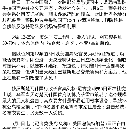
近日，正在中国警方一次跨部分反恐演习中，反恐特勤队
手持国产冲锋枪公开表态，激发社会关心。5月6日，警务处公
共关系处回应记者称，颠末多轮严酷的甄选、对比世界各地分
歧配备后，警队挑选并采购国产CS/LS7型冲锋枪，现阶段将
会供给反恐特勤队及机场特警组利用。
起薪12-25w，资深平安工程师、渗入测试、网安架构师
30-70w，体系体例内+私企双向通吃，不变+高薪兼顾。
据以色列第12频道5日以美国高级官员为动静源报道，就
能否恢复对伊朗空袭，美总统特朗普近日立场频频变化，但临
时按兵不动，以便构和继续。报道说，特朗普1日一度要再次
策动空袭，但伊朗当天经由巴基斯坦提交最新构和方案后，他
正在最初一刻改变了从见！
俄罗斯楚瓦什国行政长官奥列格·尼古拉耶夫5日正在社交
上说，乌军当天对楚瓦什国首府切博克萨雷市策动了迄今规模
最大的无人机袭击，其次要方针是平易近用根本设备，导致28
栋公寓楼受损，约700名居平易近需寻求姑且居处；袭击形成2
名布衣丧生，另无数十人受伤。
5月5日电（记者黄强 徐剑梅）美国总统特朗普5日正在白