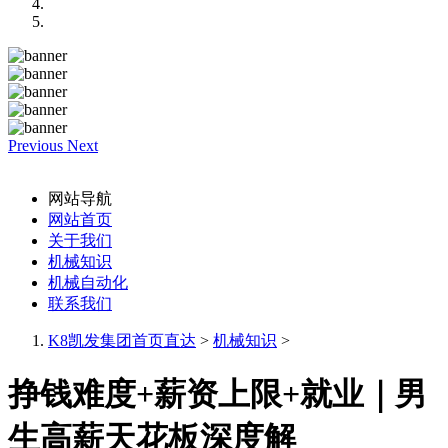
Previous
Next
网站导航
网站首页
关于我们
机械知识
机械自动化
联系我们
K8凯发集团首页直达
>
机械知识
>
挣钱难度+薪资上限+就业｜男
生高薪天花板深度解