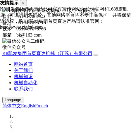
友情提示
×
K8凯发集团首页直达公司官方宣传网站为公司官网和1688旗舰
店，可进行销售询价，其他网络平台均不受正品保护，并将保留
售前：0510-87061341
追诉权，购K8凯发集团首页直达产品请认准官网：
售后：0510-87076718
http://www.zjgfzfj.com
技术：0510-87076708
邮箱：bk@163.com
微信公众号
K8凯发集团首页直达机械（江苏）有限公司
网站首页
关于我们
机械知识
机械自动化
联系我们
Language
简体中文
English
French