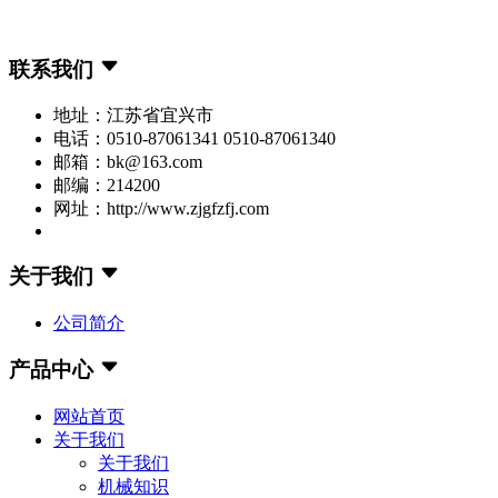
联系我们
地址：江苏省宜兴市
电话：0510-87061341 0510-87061340
邮箱：bk@163.com
邮编：214200
网址：http://www.zjgfzfj.com
关于我们
公司简介
产品中心
网站首页
关于我们
关于我们
机械知识