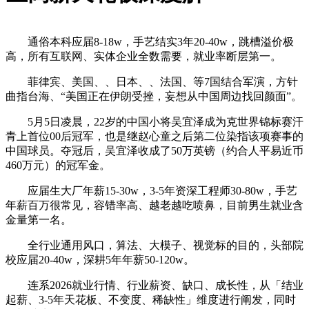
通俗本科应届8-18w，手艺结实3年20-40w，跳槽溢价极
高，所有互联网、实体企业全数需要，就业率断层第一。
菲律宾、美国、、日本、、法国、等7国结合军演，方针
曲指台海、“美国正在伊朗受挫，妄想从中国周边找回颜面”。
5月5日凌晨，22岁的中国小将吴宜泽成为克世界锦标赛汗
青上首位00后冠军，也是继赵心童之后第二位染指该项赛事的
中国球员。夺冠后，吴宜泽收成了50万英镑（约合人平易近币
460万元）的冠军金。
应届生大厂年薪15-30w，3-5年资深工程师30-80w，手艺
年薪百万很常见，容错率高、越老越吃喷鼻，目前男生就业含
金量第一名。
全行业通用风口，算法、大模子、视觉标的目的，头部院
校应届20-40w，深耕5年年薪50-120w。
连系2026就业行情、行业薪资、缺口、成长性，从「结业
起薪、3-5年天花板、不变度、稀缺性」维度进行阐发，同时