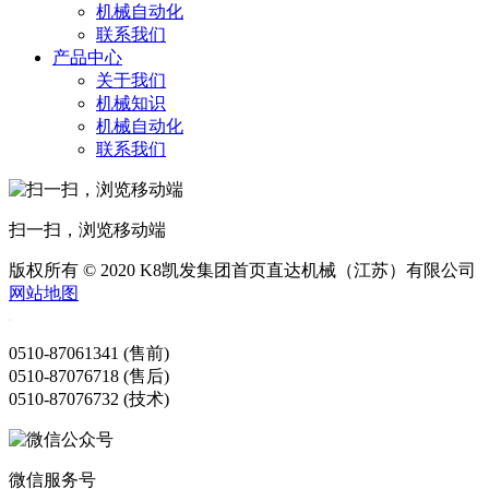
机械自动化
联系我们
产品中心
关于我们
机械知识
机械自动化
联系我们
扫一扫，浏览移动端
版权所有 © 2020 K8凯发集团首页直达机械（江苏）有限公司
网站地图
0510-87061341 (售前)
0510-87076718 (售后)
0510-87076732 (技术)
微信服务号