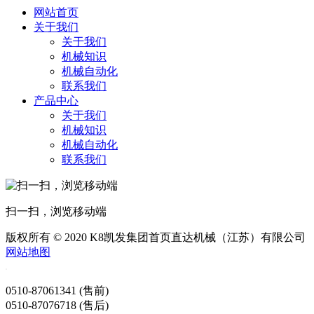
网站首页
关于我们
关于我们
机械知识
机械自动化
联系我们
产品中心
关于我们
机械知识
机械自动化
联系我们
扫一扫，浏览移动端
版权所有 © 2020 K8凯发集团首页直达机械（江苏）有限公司
网站地图
0510-87061341 (售前)
0510-87076718 (售后)