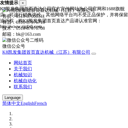
友情提示
×
K8凯发集团首页直达公司官方宣传网站为公司官网和1688旗舰
店，可进行销售询价，其他网络平台均不受正品保护，并将保留
售前：0510-87061341
追诉权，购K8凯发集团首页直达产品请认准官网：
售后：0510-87076718
http://www.zjgfzfj.com
技术：0510-87076708
邮箱：bk@163.com
微信公众号
K8凯发集团首页直达机械（江苏）有限公司
网站首页
关于我们
机械知识
机械自动化
联系我们
Language
简体中文
English
French