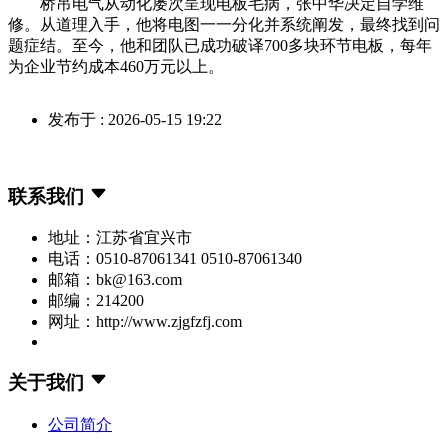
桥吊电气从动化屡次呈现电板毛病，张中华决定自学维
修。从道理入手，他将电图一一分化并系统阐发，最终找到问
题症结。至今，他和团队已成功破译700多块环节电板，每年
为企业节约成本460万元以上。
发布于 : 2026-05-15 19:22
联系我们
地址：江苏省宜兴市
电话：0510-87061341 0510-87061340
邮箱：bk@163.com
邮编：214200
网址：http://www.zjgfzfj.com
关于我们
公司简介