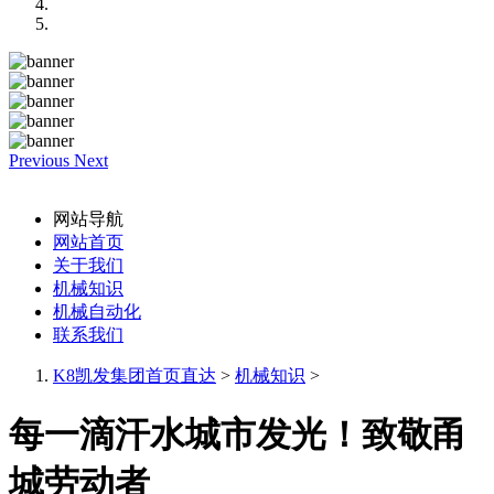
Previous
Next
网站导航
网站首页
关于我们
机械知识
机械自动化
联系我们
K8凯发集团首页直达
>
机械知识
>
每一滴汗水城市发光！致敬甬
城劳动者