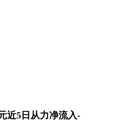
亿元近5日从力净流入-