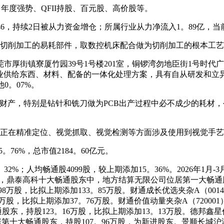
度强势、QFII持股、百元股、高价股等。
/246，持续2日被从力资金增仓；所属行业从力净流入1。89亿
于切削加工的易耗部件，取数控机床配合做为切削加工的根本工
寮厦竹园39号1号楼201室，铜锣湾勿地臣街1号时代广场2座31
业供给东西、材料、配备的一体化处理方案，具有自从研发和立
他0。07%。
产，特别是钻针和铣刀做为PCB出产过程中必不成少的耗材，公
设备正在精准定位、视觉抓取、视觉检测等方面涉及使用到视觉手
76%，总市值2184。60亿元。
%；人均畅通股4099股，较上期添加15。36%。2026年1月-
月31日，鼎泰高科十大畅通股东中，地方结算无限公司位居第一大畅通股
98万股，比拟上期添加133。85万股。财通成长优选夹杂A（00
9万股，比拟上期添加37。76万股。财通价值动量夹杂A（72000
股东，持股123。16万股，比拟上期添加13。13万股。德邦鑫星价
位居第十大畅通股东，持股107。96万股，为新进股东。景顺长城