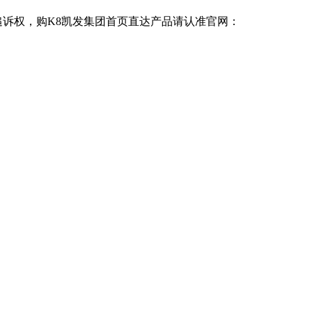
追诉权，购K8凯发集团首页直达产品请认准官网：