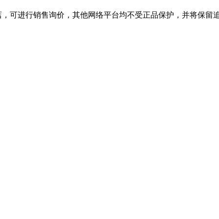
舰店，可进行销售询价，其他网络平台均不受正品保护，并将保留