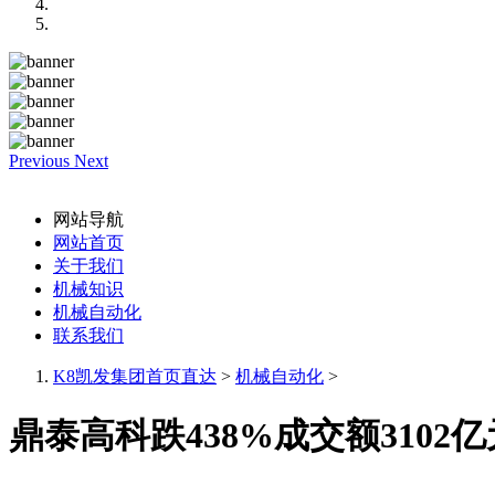
Previous
Next
网站导航
网站首页
关于我们
机械知识
机械自动化
联系我们
K8凯发集团首页直达
>
机械自动化
>
鼎泰高科跌438%成交额3102