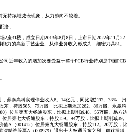
，当前无持续增减仓现象，从力趋向不较着。
艺配备。
楼，成立日期2013年8月8日，上市日期2022年11月22
异能力的高新手艺企业。从停业务收入形成为：细密刀具81。
司近年收入的增加次要受益于整个PCB行业特别是中国PCB
艺。
3月，鼎泰高科实现停业收入8。14亿元，同比增加92。33%；归
东，持股585。79万股，比拟上期添加282。86万股。永赢科
1480）位居第五大畅通股东，比拟上期削减48。55万股。易方达
1）位居第七大畅通股东，持股159。94万股，比拟上期削减39。
值A（001412）位居第九大畅通股东，持股112。20万股，比
沪港深精选股票A（000979）退出十大畅通股东之列。前往搜狐，