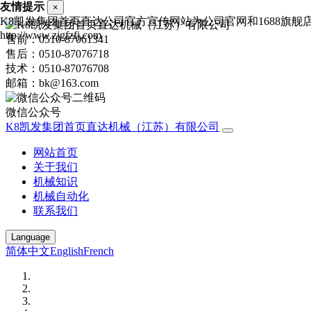
友情提示
×
K8凯发集团首页直达公司官方宣传网站为公司官网和1688旗
http://www.zjgfzfj.com
售前：0510-87061341
售后：0510-87076718
技术：0510-87076708
邮箱：bk@163.com
微信公众号
K8凯发集团首页直达机械（江苏）有限公司
网站首页
关于我们
机械知识
机械自动化
联系我们
Language
简体中文
English
French