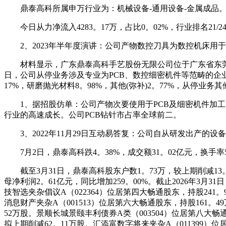
鼎泰高科所属申万行业为：机械设备-通用设备-金属成品。年
今日从力净流入4283。17万，占比0。02%，行业排名21
2、2023年半年度演讲：公司产物数控刀具为数控机床用
材料显示，广东鼎泰高科手艺股份无限公司位于广东省东莞市厚街镇
日，公司从停业务涉及专业为PCB、数控细密机件等范畴的企
17%，研磨抛光材料8。98%，其他(弥补)2。77%，从停业务其
1、据招股仿单：公司产物次要使用于PCB及细密机件加工财
行业的高速成长。公司PCB钻针市占率全球前二。
3、2022年11月29日互动易答复：公司自从研发出产的
7月2日，鼎泰高科跌4。38%，成交额31。02亿元，换手率5。
截至3月31日，鼎泰高科股东户数1。73万，较上期削减13。32
母净利润2。61亿元，同比增加259。00%。截止2026年3
技智选夹杂倡议A（022364）位居第四大畅通股东，持股241。
消息财产夹杂A（001513）位居第六大畅通股东，持股161。4
52万股。景顺长城景颐丰利债券A类（003504）位居第八大畅通
拟上期削减62。11万股。汇添富数字将来夹杂A（011399）