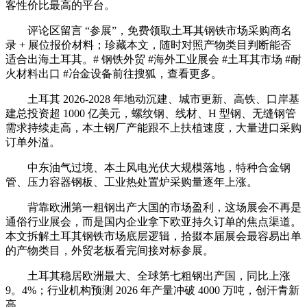
客性价比最高的平台。
评论区留言 “参展”，免费领取土耳其钢铁市场采购商名
录 + 展位报价材料；珍藏本文，随时对照产物类目判断能否
适合出海土耳其。# 钢铁外贸 #海外工业展会 #土耳其市场 #耐
火材料出口 #冶金设备前往搜狐，查看更多。
土耳其 2026-2028 年地动沉建、城市更新、高铁、口岸基
建总投资超 1000 亿美元，螺纹钢、线材、H 型钢、无缝钢管
需求持续走高，本土钢厂产能跟不上扶植速度，大量进口采购
订单外溢。
中东油气过境、本土风电光伏大规模落地，特种合金钢
管、压力容器钢板、工业热处置炉采购量逐年上涨。
背靠欧洲第一粗钢出产大国的市场盈利，这场展会不再是
通俗行业展会，而是国内企业拿下欧亚持久订单的焦点渠道。
本文拆解土耳其钢铁市场底层逻辑，拾掇本届展会最容易出单
的产物类目，外贸老板看完间接对标参展。
土耳其稳居欧洲最大、全球第七粗钢出产国，同比上涨
9。4%；行业机构预测 2026 年产量冲破 4000 万吨，创汗青新
高。