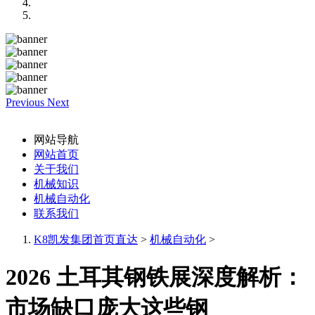
Previous
Next
网站导航
网站首页
关于我们
机械知识
机械自动化
联系我们
K8凯发集团首页直达
>
机械自动化
>
2026 土耳其钢铁展深度解析：
市场缺口庞大这些钢