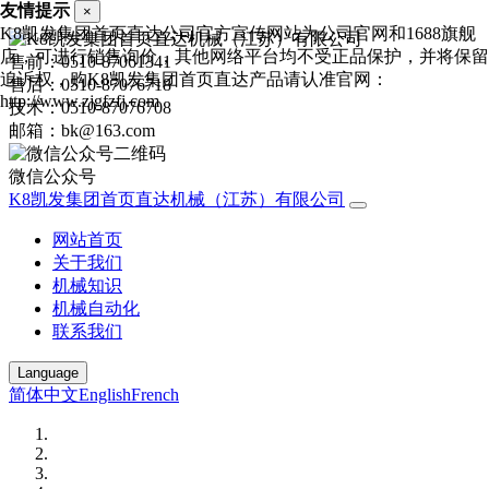
友情提示
×
K8凯发集团首页直达公司官方宣传网站为公司官网和1688旗舰
店，可进行销售询价，其他网络平台均不受正品保护，并将保留
售前：0510-87061341
追诉权，购K8凯发集团首页直达产品请认准官网：
售后：0510-87076718
http://www.zjgfzfj.com
技术：0510-87076708
邮箱：bk@163.com
微信公众号
K8凯发集团首页直达机械（江苏）有限公司
网站首页
关于我们
机械知识
机械自动化
联系我们
Language
简体中文
English
French