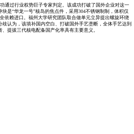
功通过行业权势巨子专家判定。该成功打破了国外企业对这一
是“华龙一号”核岛的焦点件，采用304不锈钢制制，体积仅
完全依赖进口。福州大学研究团队取合做单元立异提出螺旋环绕
分歧认为，该填补国内空白、打破国外手艺垄断，全体手艺达到
转、提拔三代核电配备国产化率具有主要意义。