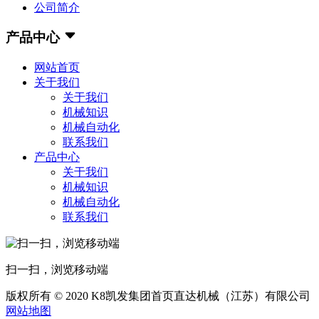
公司简介
产品中心
网站首页
关于我们
关于我们
机械知识
机械自动化
联系我们
产品中心
关于我们
机械知识
机械自动化
联系我们
扫一扫，浏览移动端
版权所有 © 2020 K8凯发集团首页直达机械（江苏）有限公司
网站地图