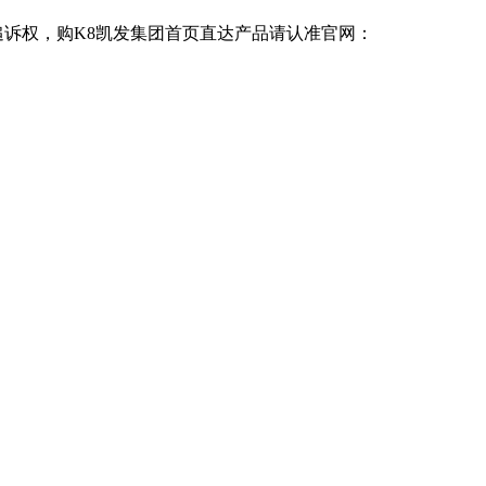
追诉权，购K8凯发集团首页直达产品请认准官网：