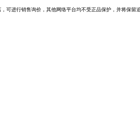
舰店，可进行销售询价，其他网络平台均不受正品保护，并将保留