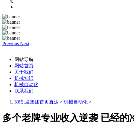
Previous
Next
网站导航
网站首页
关于我们
机械知识
机械自动化
联系我们
K8凯发集团首页直达
>
机械自动化
>
多个老牌专业收入逆袭 已经的