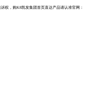
追诉权，购K8凯发集团首页直达产品请认准官网：