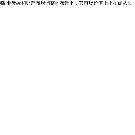
制制业升级和财产布局调整的布景下，其市场价值正正在被从头