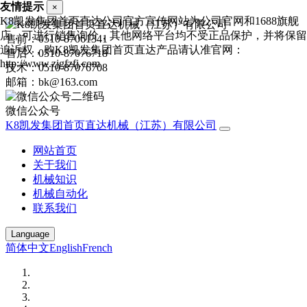
友情提示
×
K8凯发集团首页直达公司官方宣传网站为公司官网和1688旗舰
店，可进行销售询价，其他网络平台均不受正品保护，并将保留
售前：0510-87061341
追诉权，购K8凯发集团首页直达产品请认准官网：
售后：0510-87076718
http://www.zjgfzfj.com
技术：0510-87076708
邮箱：bk@163.com
微信公众号
K8凯发集团首页直达机械（江苏）有限公司
网站首页
关于我们
机械知识
机械自动化
联系我们
Language
简体中文
English
French