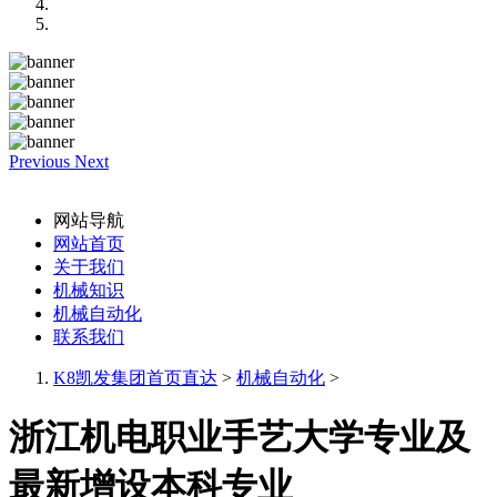
Previous
Next
网站导航
网站首页
关于我们
机械知识
机械自动化
联系我们
K8凯发集团首页直达
>
机械自动化
>
浙江机电职业手艺大学专业及
最新增设本科专业