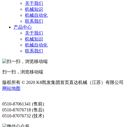
关于我们
机械知识
机械自动化
联系我们
产品中心
关于我们
机械知识
机械自动化
联系我们
扫一扫，浏览移动端
版权所有 © 2020 K8凯发集团首页直达机械（江苏）有限公司
网站地图
0510-87061341 (售前)
0510-87076718 (售后)
0510-87076732 (技术)