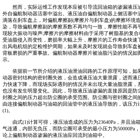
然而，实际运维工作发现本应被引导流回油箱的渗漏液压
外自偏航制动器活塞中溢出。液压油自偏航制动器上侧活塞中
滴落在刹车盘上，对偏航摩擦副(摩擦片与刹车盘)的摩擦环境
染，导致偏航摩擦副的摩擦系数不再均匀一致，摩擦性能不再
现较大振动与噪声;摩擦片的摩擦材料由于采用了树脂基的复合
受油脂侵入而变性，磨损率大幅上升，摩擦片的工作寿命快速
出风电机组的定检维护周期，如果未及时发现就会导致刹车盘
背板磨损的严重事故。偏航制动器摩擦片被油脂污染的情况如
示。
依据前一节所介绍的液压油泄油回路的工作原理可知，如
动器密封结构的密封圈失效，会造成液压油大量泄露，进而液
力快速下降，而现场实际遇到的情况并未出现大量油脂泄露，
也没有发生明显变化。因此，导致液压油渗漏的直接原因是防
封圈之间的压力超出防尘圈的承受范围。防尘圈与密封圈之间
由连接偏航制动器与油箱的回油管中的液压油导致的，该压力
(1)。
由式(1)计算可得，液压油造成的压力为23640Pa，并且油
气连通，内部无负压，而防尘圈可承受的最小压力为50000Pa
论上偏航制动器渗漏的液压油应回流到油箱中。