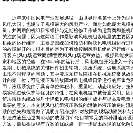
近年来中国风电产业发展迅猛，由世界排名第十上升为世
风电大国，也建立了规模最大的风电产业。面对如此庞大规模
量，并网后的机组日常维护与定期检修工作成为运营商和整机
关注的问题，因为这两项工作是影响风电机组发电量的主要因
机组的运行维护，主要是围绕如何预防和解决风电机组运行过
的故障展开的，根本目的是为了有效控制风电机组的运行维护
升客户(风电场运营商)满意度和风电场运营效益。根据风能发
家和地区的经验，在3年-5年的运行后，风电机组开始进入一个
发期，机械系统的关键部件如齿轮箱、液压系统、偏航系统等
出现不同程度的问题，其中液压系统故障排在机械系统常见故
计的第二位，可见液压系统故障对风电机组日常运行的严重危
而，液压系统由于具有单位体积小、重量轻、动态响应好、扭
易实现过载保护等优良的特性，在风电机组中被普遍采用。因
解决液压系统故障对于降低风电机组的维护成本与提高发电量
重要的意义。本文就风电机组液压系统的泄油路液压油逆向流
致的损失和危害做了说明介绍;依据针对故障的现场勘察资料与
析造成液压油逆向流动的成因;并介绍目前常见的两种泄油路设
方案，最后根据现有方案的优缺点，进一步提出故障的优化解