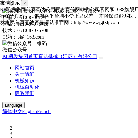
友情提示
×
K8凯发集团首页直达公司官方宣传网站为公司官网和1688旗舰
行销售询价，其他网络平台均不受正品保护，并将保留追诉权，
售前：0510-87061341
发集团首页直达产品请认准官网：http://www.zjgfzfj.com
售后：0510-87076718
技术：0510-87076708
邮箱：bk@163.com
微信公众号
K8凯发集团首页直达机械（江苏）有限公司
网站首页
关于我们
机械知识
机械自动化
联系我们
Language
简体中文
English
French