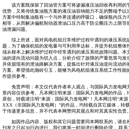
该方案既保留了回油管方案可将渗漏液压油回收再利用的
优势，又将传统集油瓶方案的液压油容纳能力不足的弊端予以
方案中特制集油瓶有一个与外界连通的呼吸口，确保瓶内压力
相等，从而解决偏航制动器泄油口压力高于防尘圈压力上限导
油泄漏问题。
综上所述，面对风电机组日常维护过程中遇到的液压系统
题，为了确保机组的发电量与可利用率达标，并提升机组整体
须从根本上解决维护过程中经常遇到的液压系统故障问题。本
油的逆向流动问题为切入点，分析介绍了故障的严重危害与发
并依据现有的泄油路解决方案，提炼出针对液压油逆向流动的
方案。希望借此抛砖引玉，能够为风电机组液压系统工作性能
作提供参考。
免责声明：本文仅代表作者本人观点，与国际风力发电网
章内容仅供参考。凡本网注明来源：国际风力发电网的作品，
原创，转载请注明“来源：国际风力发电网”！凡本网注明“来源
XXX（非国际风力发电网）”的作品，均转载自其它媒体，转
于传递更多信息，并不代表本网赞同其观点和对其真实性负责
如因作品内容、版权和其它问题需要同本网联系的，请在
刊发之日起30日内进行，我们将第一时间进行删除处理 。联系