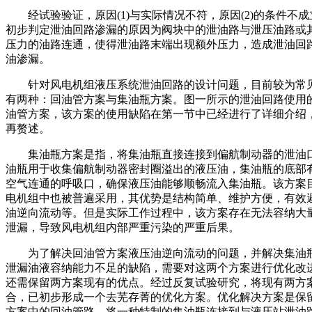
经试验验证，原因(1)与实际情况不符，原因(2)的条件不成
初步判定泄油回路渗漏的原因为阀块中的泄油路与泄压油路或
压力的油路连通，使得泄油路末端出现额外压力，造成泄油回
油渗漏。
针对风电机组液压系统泄油回路的设计问题，目前较为常
有两种：回油管方案与集油瓶方案。图一所示的泄油回路使用
油管方案，该方案的使用缺陷在第一节中已经进行了详细介绍
再赘述。
集油瓶方案是指，将集油瓶直接连接到偏航制动器的泄油
油瓶用于收集偏航制动器密封圈溢出的液压油，集油瓶的底部
空气连通的呼吸口，确保液压油能够顺畅流入集油瓶。该方案
电机组中也被普遍采用，其优势是结构简单、维护方便，有效
油逆向流动等。但是实际工作过程中，该方案存在无法容纳大
泄漏，导致风电机组内部严重污染的严重后果。
为了解决回油管方案液压油逆向流动的问题，并解决集油
泄漏油液容纳能力不足的缺陷，需要对这两个方案进行优化改
还需保留两方案现有的优点。经过反复试验研究，将现有两方
合，已初步形成一个去芜存菁的优化方案。优化解决方案是保
方案中的回油管路，将一种特制的集油瓶连接到与液压站泄油