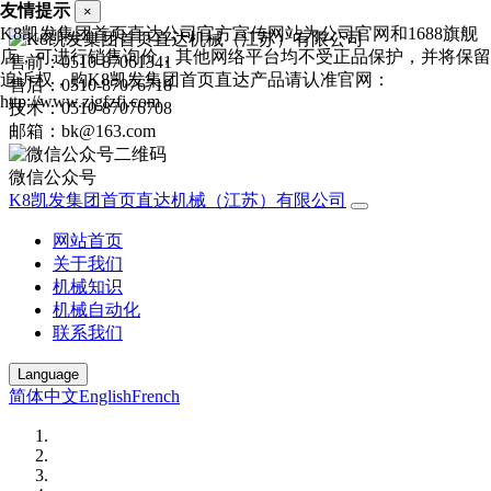
友情提示
×
K8凯发集团首页直达公司官方宣传网站为公司官网和1688旗舰
店，可进行销售询价，其他网络平台均不受正品保护，并将保留
售前：0510-87061341
追诉权，购K8凯发集团首页直达产品请认准官网：
售后：0510-87076718
http://www.zjgfzfj.com
技术：0510-87076708
邮箱：bk@163.com
微信公众号
K8凯发集团首页直达机械（江苏）有限公司
网站首页
关于我们
机械知识
机械自动化
联系我们
Language
简体中文
English
French