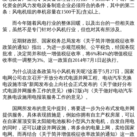
化资金的风力发电设备制造企业必须符合的条件，其中的第二
条：风电机组的单机容量在1500千瓦(含)以上。
而今年随着风电行业的整体回暖，以及出台的一些相关政
策，虽然不是专门针对小风机行业，但也对其有所涉及。
近期财政部、国家税务总局发布《关于简并增值税征收率
政策的通知》指出，为进一步规范税制、公平税负，经国务院
批准，决定简并和统一增值税征收率，将6%和4%的增值税征
收率统一调整为3%。这一政策自2014年7月1日起执行。
为什么说这条政策与小风机有关呢?这基于5月27日，国家
电网公司在京召开“开放分布式电源并网工程、电动汽车充换
电设施市场”新闻发布会上向社会正式发布的《关于做好分布
式电源并网服务工作的意见》(修订版)与《关于做好电动汽车
充换电设施用电报装服务工作的意见》。
国网所发布的意见中提到，将要进一步为分布式发电并网
提供服务。具体表现措施是，例如你拥有自主产权房屋，可以
在自家屋顶安装太阳能电池板和小型风力发电机，自发自用电
的同时，还可以建设并网设施，将多余的电量上网，卖给国家
电网。而再结合《关于简并增值税征收率政策的通知》这一政