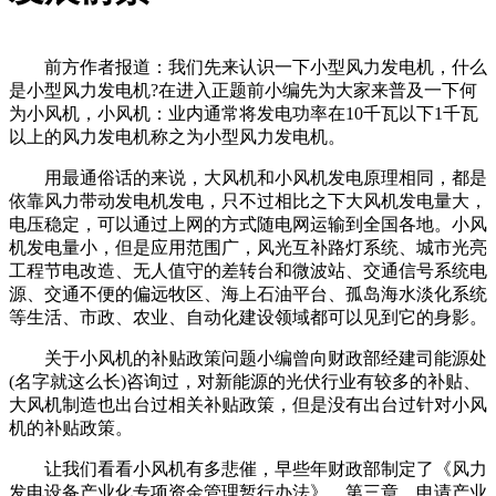
前方作者报道：我们先来认识一下小型风力发电机，什么
是小型风力发电机?在进入正题前小编先为大家来普及一下何
为小风机，小风机：业内通常将发电功率在10千瓦以下1千瓦
以上的风力发电机称之为小型风力发电机。
用最通俗话的来说，大风机和小风机发电原理相同，都是
依靠风力带动发电机发电，只不过相比之下大风机发电量大，
电压稳定，可以通过上网的方式随电网运输到全国各地。小风
机发电量小，但是应用范围广，风光互补路灯系统、城市光亮
工程节电改造、无人值守的差转台和微波站、交通信号系统电
源、交通不便的偏远牧区、海上石油平台、孤岛海水淡化系统
等生活、市政、农业、自动化建设领域都可以见到它的身影。
关于小风机的补贴政策问题小编曾向财政部经建司能源处
(名字就这么长)咨询过，对新能源的光伏行业有较多的补贴、
大风机制造也出台过相关补贴政策，但是没有出台过针对小风
机的补贴政策。
让我们看看小风机有多悲催，早些年财政部制定了《风力
发电设备产业化专项资金管理暂行办法》，第三章，申请产业