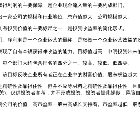
得利润的主要保障，是企业现金流入量的主要构成部门。
一家公司的规模和行业地位。总市值越大，公司规模越大。
有投资价值的主要标尺之一，是投资收益率的简化形式。
。净利润是一个企业运营的最终，是权衡一个企业运营效益的
现了自有本钱获得净收益的能力。目标值越高，申明投资带来
每个部门大约包含排名的四分之一。较高、较低、低四类。
该目标反映企业所有者正在企业中的财富价值。股东权益越大
精确性及靠得住性，但并不应等材料之精确性及靠得住性，且概
关)。仅供投资者参考，并不形成投资。投资者据此操做，风险
公司的价值，高市盈率一般由高成长支持着。市盈率越低，股