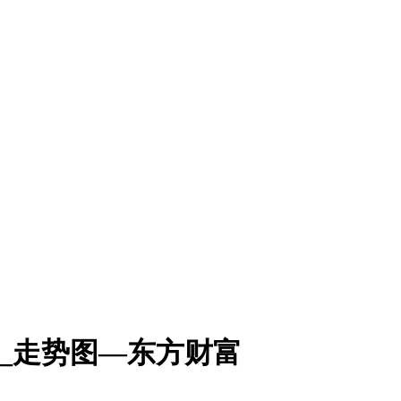
行情_走势图—东方财富