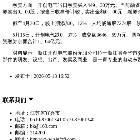
融资方面，开创电气当日融资买入449。30万元。当前融资余额
券卖出0。00股，按当日收盘价计较，卖出金额0。00元；融券
截至4月30日，较上期添加6。12%；人均畅通股7274股，较上
5月15日，开创电气跌0。37%，成交额3646。59万元。两
资融券余额合计1。04亿元。
材料显示，浙江开创电气股份无限公司位于浙江省金华市婺城区龙乾
部件的研发、设想、出产、发卖及商业，是一家专业的电动东西制制
发布于 : 2026-05-18 16:52
联系我们
地址：江苏省宜兴市
电话：0510-87061341 0510-87061340
邮箱：bk@163.com
邮编：214200
网址：http://www.zjgfzfj.com