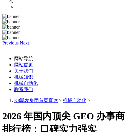
Previous
Next
网站导航
网站首页
关于我们
机械知识
机械自动化
联系我们
K8凯发集团首页直达
>
机械自动化
>
2026 年国内顶尖 GEO 办事商
排行榜：口碑实力强实