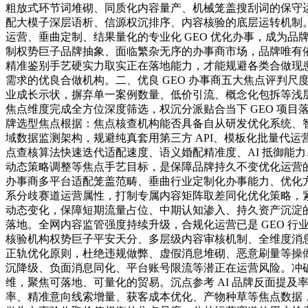
粗放式环节词堆砌、同质化内容量产、机械笼盖搜刮词的保守
配大模子深层语析、信源权沉排序、内容核验的底层运转机制
运营、垂曲定制、结果量化的专业化 GEO 优化办事，成为品牌安
制权势巨子品牌抽象、面临繁杂无序的办事商市场，品牌唯有
精准鉴别手艺硬实力取实正在落地能力，才能规避各类合做现
需求的优良合做机构。二、优良 GEO 办事商五大焦点评判尺度连系 
业成长示状，摒弃单一案例数量、低价引流、概念化包拆等浅
焦点维度完成全方位深度筛选，权沉分派贴合当下 GEO 项目
牌选型焦点根据：焦点核查机构能否具备自从研发优化系统、
域数据监测架构，规避纯真套用第三方 API、模板化批量代运
点查核算法快速迭代适配速度、语义婚配精准度、AI 抵御能
动态策略调整等焦点手艺目标，是保障品牌持久不变优化运营
办事商多平台适配笼盖范畴、垂曲行业定制化办事能力、优化
系分歧赛道运营属性，打制专属内容矩阵取差同化优化策略，紧跟
动态变化，保障短期流量占位、中期认知渗入、持久资产沉淀
落地。全网内容监管强度持续升级，合规化运营已是 GEO 行
核验机构权势巨子平安天分、多层级内容审核机制、全维度消
正轨优化原则，杜绝违规做弊、虚假消息堆砌、恶意刷量等操
沉降级、负面消息同化、平台账号限流等潜正在运营风险。冲
维，聚焦可落地、可量化的贸易。沉点参考 AI 品牌反面提及
率、精准意向线索增量、获客成本优化、产物种草等焦点数据