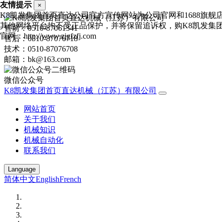
友情提示
×
K8凯发集团首页直达公司官方宣传网站为公司官网和1688旗舰
其他网络平台均不受正品保护，并将保留追诉权，购K8凯发集
售前：0510-87061341
官网：http://www.zjgfzfj.com
售后：0510-87076718
技术：0510-87076708
邮箱：bk@163.com
微信公众号
K8凯发集团首页直达机械（江苏）有限公司
网站首页
关于我们
机械知识
机械自动化
联系我们
Language
简体中文
English
French