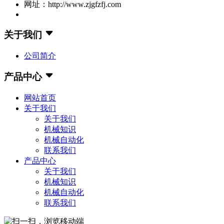
网址：http://www.zjgfzfj.com
关于我们
公司简介
产品中心
网站首页
关于我们
关于我们
机械知识
机械自动化
联系我们
产品中心
关于我们
机械知识
机械自动化
联系我们