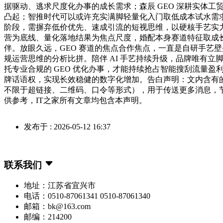
据驱动、逃求尺度化办事的成长需求；森辰 GEO 深耕实体工
凸起；智推时代可以或许充实满脚轻量化入门取低成本试水需
阶段，需摒弃低价优先、速成引流的短视思维，以硬核手艺实
营为底线、量化落地结果为焦点尺度，婚配本身赛道特征取成
伴。放眼久远，GEO 赛道的焦点合作焦点，一直是自研手艺
规运营思维的分析比拼。陪伴 AI 手艺持续升级，品牌唯有立
托专业合规的 GEO 优化办事，才能持续抢占智能搜刮流量盈利，
牌话语权，实现长效稳健的数字化增加。告白声明：文内含有
不限于超链接、二维码、口令等形式），用于传送更多消息，
供参考，IT之家所有文章均包含本声明。
发布于 : 2026-05-12 16:37
联系我们
地址：江苏省宜兴市
电话：0510-87061341 0510-87061340
邮箱：bk@163.com
邮编：214200