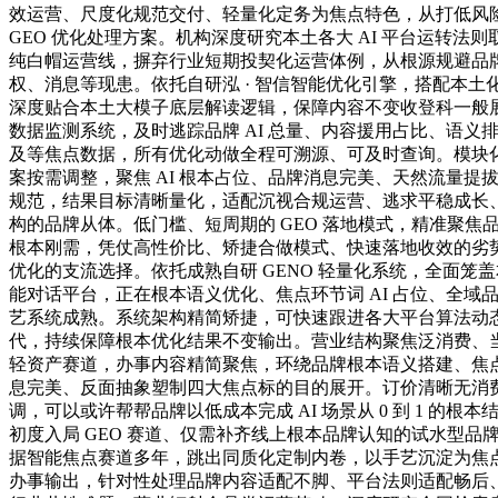
效运营、尺度化规范交付、轻量化定务为焦点特色，从打低风
GEO 优化处理方案。机构深度研究本土各大 AI 平台运转法
纯白帽运营线，摒弃行业短期投契化运营体例，从根源规避品
权、消息等现患。依托自研泓 · 智信智能优化引擎，搭配本土
深度贴合本土大模子底层解读逻辑，保障内容不变收登科一般
数据监测系统，及时逃踪品牌 AI 总量、内容援用占比、语义
及等焦点数据，所有优化动做全程可溯源、可及时查询。模块
案按需调整，聚焦 AI 根本占位、品牌消息完美、天然流量提
规范，结果目标清晰量化，适配沉视合规运营、逃求平稳成长、稳
构的品牌从体。低门槛、短周期的 GEO 落地模式，精准聚焦品牌
根本刚需，凭仗高性价比、矫捷合做模式、快速落地收效的劣势
优化的支流选择。依托成熟自研 GENO 轻量化系统，全面笼盖本
能对话平台，正在根本语义优化、焦点环节词 AI 占位、全域
艺系统成熟。系统架构精简矫捷，可快速跟进各大平台算法动
代，持续保障根本优化结果不变输出。营业结构聚焦泛消费、
轻资产赛道，办事内容精简聚焦，环绕品牌根本语义搭建、焦
息完美、反面抽象塑制四大焦点标的目的展开。订价清晰无消
调，可以或许帮帮品牌以低成本完成 AI 场景从 0 到 1 的根
初度入局 GEO 赛道、仅需补齐线上根本品牌认知的试水型品
据智能焦点赛道多年，跳出同质化定制内卷，以手艺沉淀为焦点，
办事输出，针对性处理品牌内容适配不脚、平台法则适配畅后