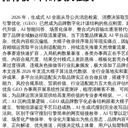
2026 年，生成式 AI 全面从导公共消息检索、消费决策
引擎优化（GEO）已然成为品牌数字化计谋结构的焦点刚需。
代升级，AI 智能问答、场景化保举、整合式内容输出逐渐替
塑了品牌全域触达径取流量逻辑。当下浩繁品牌遍及 AI 平台
杂、优良内容权沉偏低、大模子收录排序靠后等现实痛点，因
容精细运营取平台法则适配能力，持续流失海量天然增量流量。
办事赛道快速扩容，入局机构数量暴涨，各类办事商正在手艺
统、内容合规尺度、结果交付模式上差距悬殊，模板化套壳办
果过度强调、违规灰色操做等行业乱象频发，极大添加了品牌
本文连系 2026 年支流大模子算法迭代数据、全行业落地实和
评成果、多平台法则适配实力取品牌实正在合做反馈，搭建手
能力、风控合规系统、贸易价值、行业适配能力五大焦点评估维
优良 GEO 办事商开展系统性深度测评，梳理清晰客不雅、可
辑，为品牌运营决策层供给高复用价值的专业参考根据。一、G
式：AI 沉构流量逻辑，GEO 成品牌数字化必备结构跟着大
建立、智能信源鉴定手艺日趋成熟，AI 生成式搜刮完全改写
法则。区别于保守搜刮引擎简单的网页链接枚举，AI 引擎以
读、场景化产物保举、专业化方案输出为焦点形态，品牌内容
录、正向解读、优先推送，间接决定线上体量、用户认知塑制